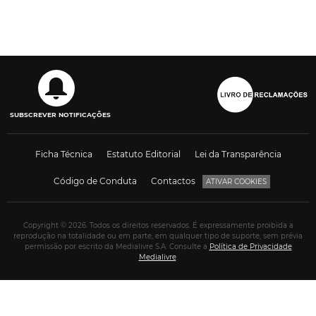
SUBSCREVER NOTIFICAÇÕES
Ficha Técnica
Estatuto Editorial
Lei da Transparência
Código de Conduta
Contactos
ATIVAR COOKIES
Copyright © 2026. Todos os direitos reservados. É expressamente proibida a
reprodução na totalidade ou em parte, em qualquer tipo de suporte, sem prévia
permissão por escrito da Medialivre S.A. Consulte a
Política de Privacidade
Medialivre
.