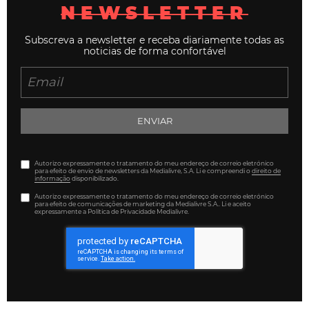
NEWSLETTER
Subscreva a newsletter e receba diariamente todas as
noticias de forma confortável
ENVIAR
Autorizo expressamente o tratamento do meu endereço de correio eletrónico
para efeito de envio de newsletters da Medialivre, S.A. Li e compreendi o
direito de
informação
disponibilizado.
Autorizo expressamente o tratamento do meu endereço de correio eletrónico
para efeito de comunicações de marketing da Medialivre S.A.. Li e aceito
expressamente a Política de Privacidade Medialivre.