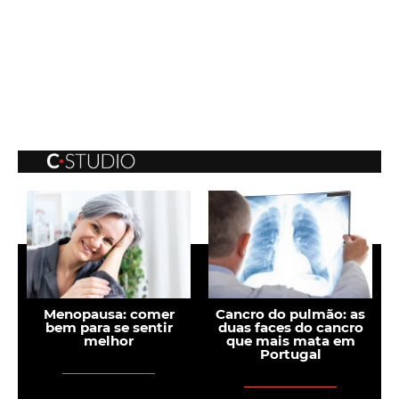
:
Menopausa: comer
Cancro do pulmão: as
o
bem para se sentir
duas faces do cancro
p
melhor
que mais mata em
Portugal