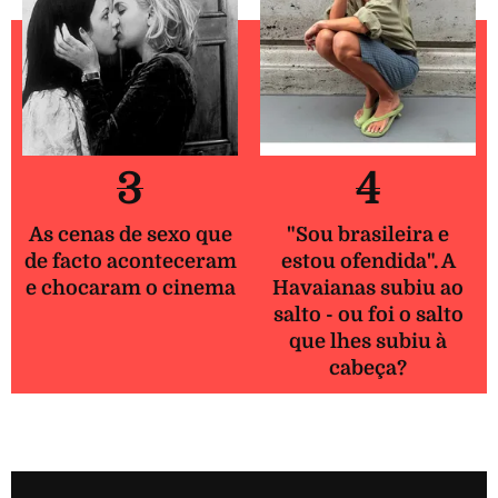
3
4
As cenas de sexo que
"Sou brasileira e
de facto aconteceram
estou ofendida". A
e chocaram o cinema
Havaianas subiu ao
salto - ou foi o salto
que lhes subiu à
cabeça?