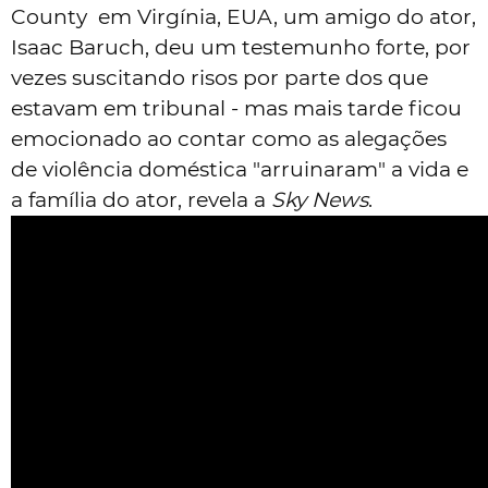
County em Virgínia, EUA, um amigo do ator,
Isaac Baruch, deu um testemunho forte, por
vezes suscitando risos por parte dos que
estavam em tribunal - mas mais tarde ficou
emocionado ao contar como as alegações
de violência doméstica "arruinaram" a vida e
a família do ator, revela a
Sky News
.