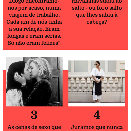
Diogo encontrámo-
Havaianas subiu ao
nos por acaso, numa
salto - ou foi o salto
viagem de trabalho.
que lhes subiu à
Cada um de nós tinha
cabeça?
a sua relação. Eram
longas e eram sérias.
Só não eram felizes"
3
4
As cenas de sexo que
Jurámos que nunca