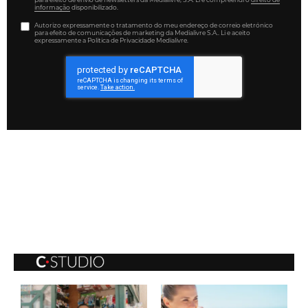
informação
disponibilizado.
Autorizo expressamente o tratamento do meu endereço de correio eletrónico
para efeito de comunicações de marketing da Medialivre S.A.. Li e aceito
expressamente a Política de Privacidade Medialivre.