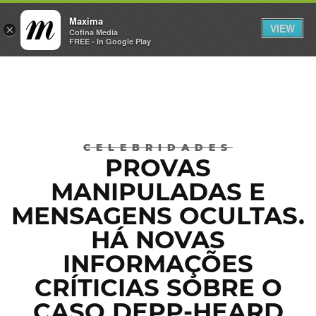
Maxima
VIEW
×
INICIAR SESSÃO
Cofina Media
FREE - In Google Play
Máxima
CELEBRIDADES
PROVAS
MANIPULADAS E
MENSAGENS OCULTAS.
HÁ NOVAS
INFORMAÇÕES
CRÍTICIAS SOBRE O
CASO DEPP-HEARD