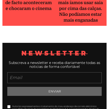
de facto aconteceram
mais íamos usar saia
e chocaram o cinema
por cima das calças.
Não podíamos estar
mais enganadas
NEWSLETTER
Subscreva a newsletter e receba diariamente todas as
noticias de forma confortável
ENVIAR
Autorizo expressamente o tratamento do meu endereço de correio eletrónico
para efeito de envio de newsletters da Medialivre, S.A. Li e compreendi o
direito de