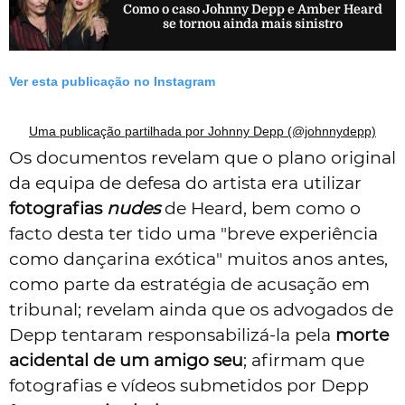
Como o caso Johnny Depp e Amber Heard
se tornou ainda mais sinistro
Ver esta publicação no Instagram
Uma publicação partilhada por Johnny Depp (@johnnydepp)
Os documentos revelam que o plano original
da equipa de defesa do artista era utilizar
fotografias
nudes
de Heard, bem como o
facto desta ter tido uma "breve experiência
como dançarina exótica" muitos anos antes,
como parte da estratégia de acusação em
tribunal; revelam ainda que os advogados de
Depp tentaram responsabilizá-la pela
morte
acidental de um amigo seu
; afirmam que
fotografias e vídeos submetidos por Depp