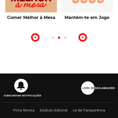
Talentos de Lisboa
10ª Edição Prémio
Intermarché Produção
Nacional
SUBSCREVER NOTIFICAÇÕES
Ficha Técnica
Estatuto Editorial
Lei da Transparência