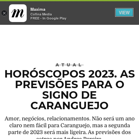
Maxima
VIEW
×
INICIAR SESSÃO
Cofina Media
FREE - In Google Play
Máxima
ATUAL
HORÓSCOPOS 2023. AS
PREVISÕES PARA O
SIGNO DE
CARANGUEJO
Amor, negócios, relacionamentos. Não será um ano
claro nem fácil para Caranguejo, mas a segunda
parte de 2023 será mais ligeira. As previsões dos