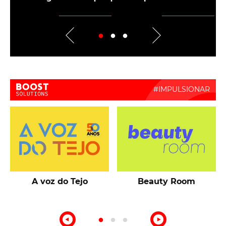
Boost Activate
A voz do Tejo
Beauty Room
o