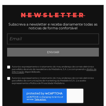
NEWSLETTER
Subscreva a newsletter e receba diariamente todas as
noticias de forma confortável
ENVIAR
Autorizo expressamente o tratamento do meu endereço de correio eletrónico
para efeito de envio de newsletters da Medialivre, S.A. Li e compreendi o
direito de
informação
disponibilizado.
Autorizo expressamente o tratamento do meu endereço de correio eletrónico
para efeito de comunicações de marketing da Medialivre S.A.. Li e aceito
expressamente a Política de Privacidade Medialivre.