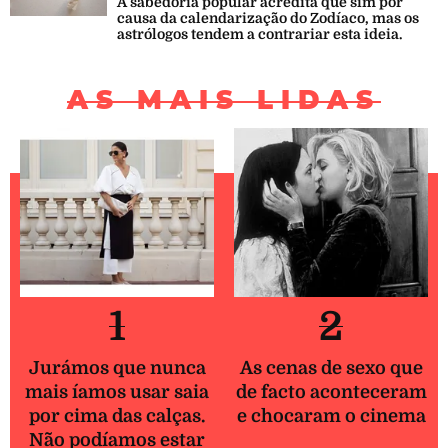
A sabedoria popular acredita que sim por
causa da calendarização do Zodíaco, mas os
astrólogos tendem a contrariar esta ideia.
AS MAIS LIDAS
1
2
Jurámos que nunca
As cenas de sexo que
mais íamos usar saia
de facto aconteceram
por cima das calças.
e chocaram o cinema
Não podíamos estar