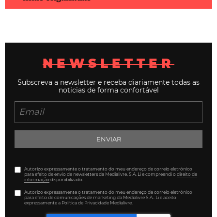
NEWSLETTER
Subscreva a newsletter e receba diariamente todas as
noticias de forma confortável
ENVIAR
Autorizo expressamente o tratamento do meu endereço de correio eletrónico
para efeito de envio de newsletters da Medialivre, S.A. Li e compreendi o
direito de
informação
disponibilizado.
Autorizo expressamente o tratamento do meu endereço de correio eletrónico
para efeito de comunicações de marketing da Medialivre S.A.. Li e aceito
expressamente a Política de Privacidade Medialivre.