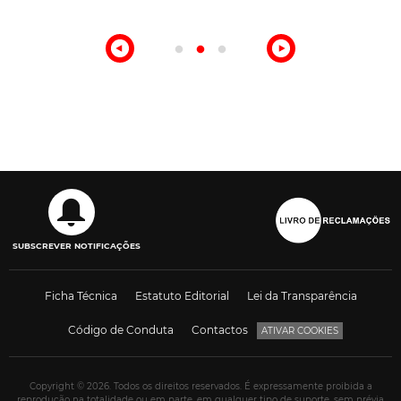
Nacional
SUBSCREVER NOTIFICAÇÕES
Ficha Técnica
Estatuto Editorial
Lei da Transparência
Código de Conduta
Contactos
ATIVAR COOKIES
Copyright © 2026. Todos os direitos reservados. É expressamente proibida a
reprodução na totalidade ou em parte, em qualquer tipo de suporte, sem prévia