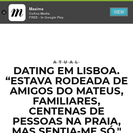
Maxima
VIEW
×
INICIAR SESSÃO
Cofina Media
FREE - In Google Play
Máxima
ATUAL
DATING EM LISBOA.
“ESTAVA RODEADA DE
AMIGOS DO MATEUS,
FAMILIARES,
CENTENAS DE
PESSOAS NA PRAIA,
MAS SENTIA-ME SÓ."