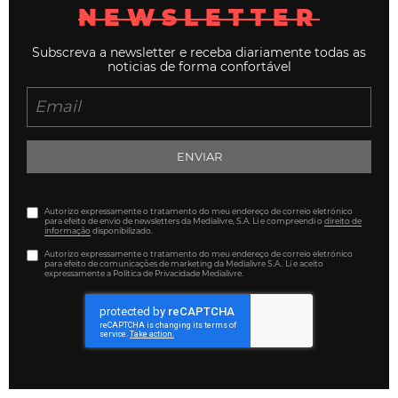
NEWSLETTER
Subscreva a newsletter e receba diariamente todas as
noticias de forma confortável
ENVIAR
Autorizo expressamente o tratamento do meu endereço de correio eletrónico
para efeito de envio de newsletters da Medialivre, S.A. Li e compreendi o
direito de
informação
disponibilizado.
Autorizo expressamente o tratamento do meu endereço de correio eletrónico
para efeito de comunicações de marketing da Medialivre S.A.. Li e aceito
expressamente a Política de Privacidade Medialivre.