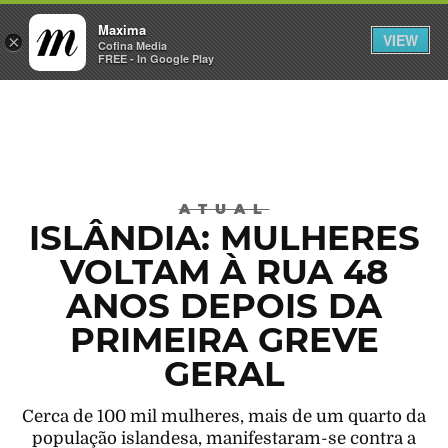
Maxima
VIEW
×
INICIAR SESSÃO
Cofina Media
FREE - In Google Play
Máxima
ATUAL
ISLÂNDIA: MULHERES
VOLTAM À RUA 48
ANOS DEPOIS DA
PRIMEIRA GREVE
GERAL
Cerca de 100 mil mulheres, mais de um quarto da
população islandesa, manifestaram-se contra a