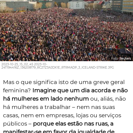
Foto:
Reuters
2023-10-25_15_02_45 2023-10-
24T194416Z_136208179_RC27Z3AJDX1E_RTRMADP_3_ICELAND-STRIKE.JPG
Mas o que significa isto de uma greve geral
feminina?
Imagine que um dia acorda e não
há mulheres em lado nenhum
ou, aliás, não
há mulheres a trabalhar – nem nas suas
casas, nem em empresas, lojas ou serviços
públicos –
porque elas estão nas ruas, a
manifestar-se em favor da igualdade de