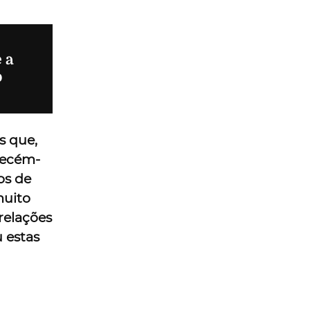
 a
o
s que,
 recém-
os de
muito
relações
 estas