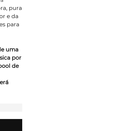
ra, pura
or e da
es para
 de uma
sica por
pool de
erá