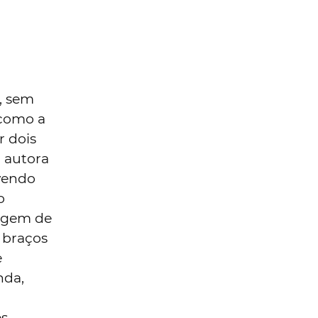
, sem
 como a
r dois
 autora
vendo
o
iagem de
a braços
e
nda,
es