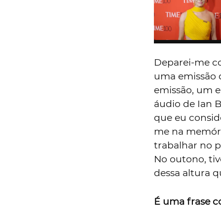
Deparei-me co
uma emissão d
emissão, um e
áudio de Ian B
que eu consid
me na memória
trabalhar no p
No outono, tive
dessa altura q
É uma frase c