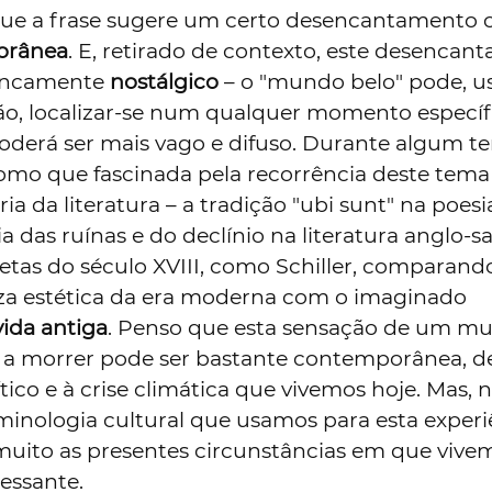
ue a frase sugere um certo desencantamento 
orânea
. E, retirado de contexto, este desenca
rancamente
nostálgico
– o "mundo belo" pode, u
ão, localizar-se num qualquer momento específ
poderá ser mais vago e difuso. Durante algum t
como que fascinada pela recorrência deste tema
ia da literatura – a tradição "ubi sunt" na poesia
 das ruínas e do declínio na literatura anglo-s
etas do século XVIII, como Schiller, comparand
eza estética da era moderna com o imaginado
vida antiga
. Penso que esta sensação de um m
á a morrer pode ser bastante contemporânea, d
co e à crise climática que vivemos hoje. Mas, 
minologia cultural que usamos para esta experi
 muito as presentes circunstâncias em que vive
ressante.