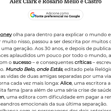
Alex Clark
e
Rosário Mello e Castro
Adicione como
fonte preferencial no Google
ooney
olha para dentro para explicar o mundo e
 muito nisso, passou a ser descrita por muitos
 uma geração. Aos 30 anos, e depois de publica
ces aplaudidos um pouco por todo o mundo, a
 com o
sucesso
– e consequentes
críticas
– escre
so.
Mundo Belo, onde Estás
, editado pela Relógi
 as vidas de duas amigas separadas por uma v
torna cada vez mais longa:
Alice
, uma escritora 
ita fama (para além de uma séria crise de saúd
en
, uma editora com dificuldade em pagar a re
eandros emocionais da sua última separação.
lhança com as personagens dos dois anterior