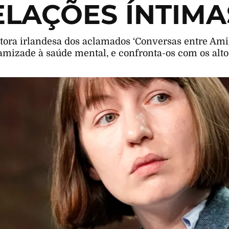
ELAÇÕES ÍNTIMAS
tora irlandesa dos aclamados ‘Conversas entre Amig
amizade à saúde mental, e confronta-os com os altos