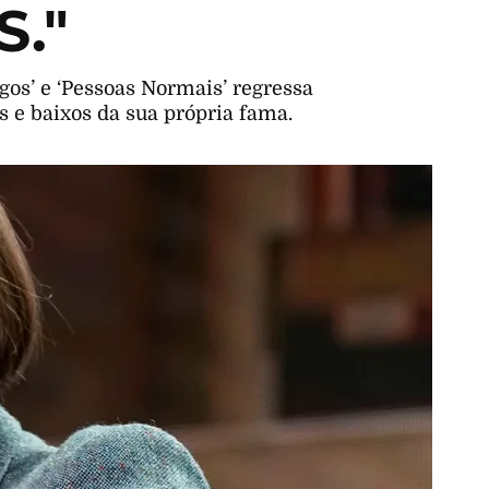
."
os’ e ‘Pessoas Normais’ regressa
 e baixos da sua própria fama.