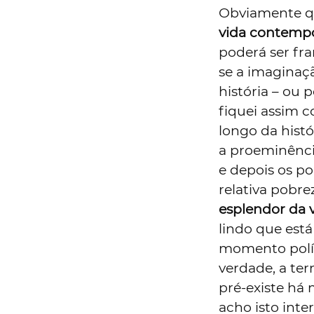
Obviamente q
vida contemp
poderá ser f
se a imaginaç
história – ou 
fiquei assim 
longo da histór
a proeminência
e depois os po
relativa pobr
esplendor da 
lindo que est
momento políti
verdade, a ter
pré-existe há
acho isto inte