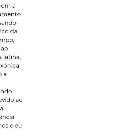
com a
ntamento
sando-
ico da
empo,
 ao
 latina,
axónica
o a
undo
evido ao
na
ência
mos e eu