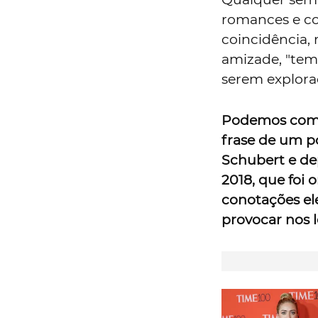
romances e co
coincidência, 
amizade, "tem
serem explorad
Podemos começ
frase de um p
Schubert e de
2018, que foi
conotações el
provocar nos l