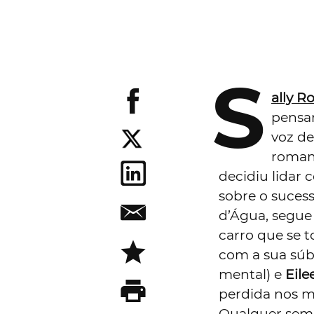
S
ally R
pensar
voz de
roman
decidiu lidar
sobre o suces
d’Água, segue
carro que se 
com a sua súb
mental) e
Eile
perdida nos m
Qualquer seme