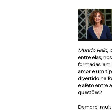
Mundo Belo, o
entre elas, no
formadas, ami
amor e um tip
divertido na 
e afeto entre
questões?
Demorei muito