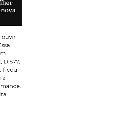
lher
 nova
 ouvir
Essa
em
, D.677,
e ficou-
 a
romance.
lta