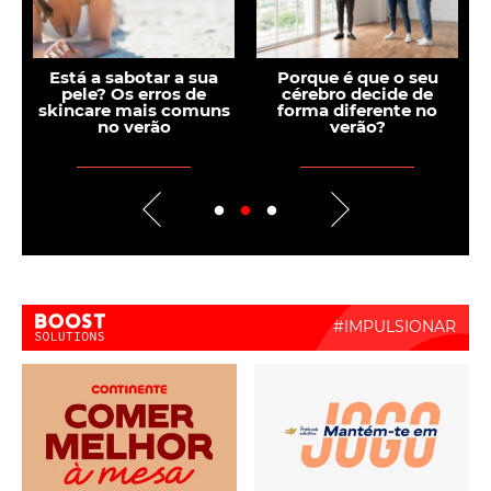
Medicina de precisão:
Menopausa: comer
quando o tratamento
bem para se sentir
se ajusta ao ADN do
melhor
tumor
Boost Activate