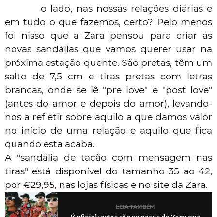
o lado, nas nossas relações diárias e
em tudo o que fazemos, certo? Pelo menos
foi nisso que a Zara pensou para criar as
novas sandálias que vamos querer usar na
próxima estação quente. São pretas, têm um
salto de 7,5 cm e tiras pretas com letras
brancas, onde se lê "pre love" e "post love"
(antes do amor e depois do amor), levando-
nos a refletir sobre aquilo a que damos valor
no início de uma relação e aquilo que fica
quando esta acaba.
A "sandália de tacão com mensagem nas
tiras" está disponível do tamanho 35 ao 42,
por €29,95, nas lojas físicas e no
site
da Zara.
LEIA TAMBÉM
É oficial: estas são as peças da Zara que