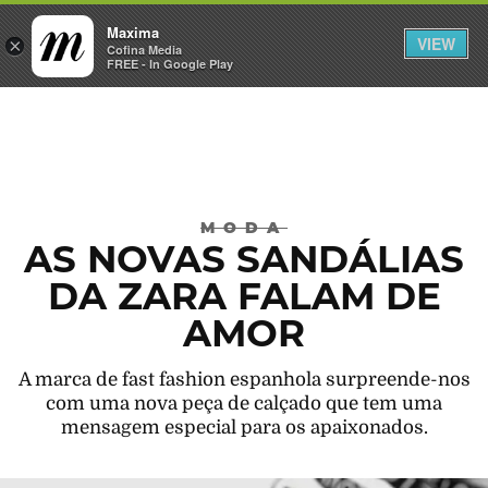
Maxima
VIEW
×
INICIAR SESSÃO
Cofina Media
FREE - In Google Play
Máxima
MODA
AS NOVAS SANDÁLIAS
DA ZARA FALAM DE
AMOR
A marca de fast fashion espanhola surpreende-nos
com uma nova peça de calçado que tem uma
mensagem especial para os apaixonados.