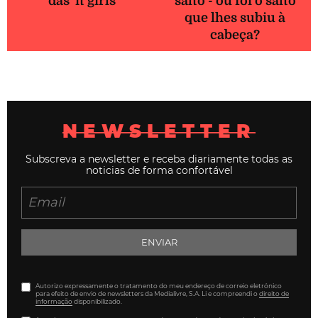
das 'it girls'
salto - ou foi o salto
que lhes subiu à
cabeça?
NEWSLETTER
Subscreva a newsletter e receba diariamente todas as
noticias de forma confortável
ENVIAR
Autorizo expressamente o tratamento do meu endereço de correio eletrónico
para efeito de envio de newsletters da Medialivre, S.A. Li e compreendi o
direito de
informação
disponibilizado.