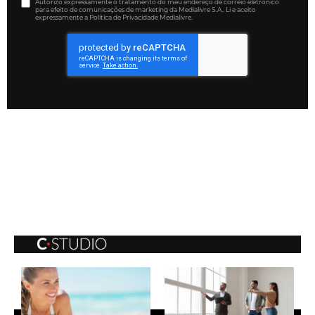
Autorizo expressamente o tratamento do meu endereço de correio eletrónico
para efeito de comunicações de marketing da Medialivre S.A.. Li e aceito
expressamente a Política de Privacidade Medialivre.