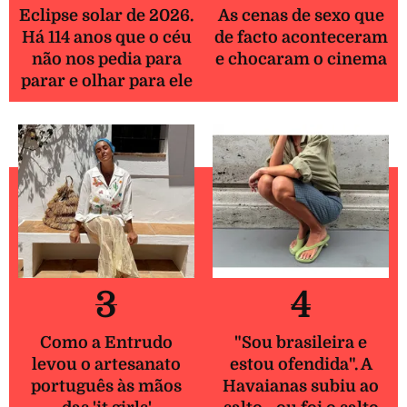
Eclipse solar de 2026.
As cenas de sexo que
Há 114 anos que o céu
de facto aconteceram
não nos pedia para
e chocaram o cinema
parar e olhar para ele
3
4
Como a Entrudo
"Sou brasileira e
levou o artesanato
estou ofendida". A
português às mãos
Havaianas subiu ao