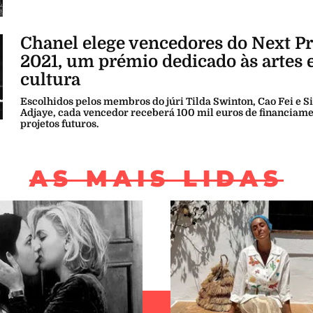
am
uma comunidade de talentos já reconhecido
 o segundo episódio
As Novas Heroínas
(em ingl
)
em que
Keira Knightley
fala das sua decisão s
LEIA TAMBÉM
Artemisia Gentileschi, o génio esquecid
pintura barroca
eta
Chanel Connects
já se encontra disponível v
le e também em Chanel.com.
TAMBÉM