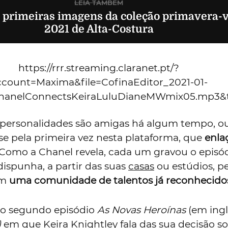
do pela Chanel reuniu "os mais inovadores arti
para uma reflexão sobre
"os desafios singulare
inação de novas fronteiras culturais para
2021
"
,
omunicado.
etora internacional de Arte e Cultura da Chanel
 que esta iniciativa nos recorda "
a importância
s e celebrar as obras que têm o poder de transf
mudou, o panorama dos media mudou, os heróis
nfessa
Edward Enninful
à atriz Tilda Swinton, l
dio. Já Pharrel Williams, uns episódios depois, 
 "A
quarentena
e a distância social mudaram pa
a identidade como espécie. Isso mudou a noss
as e a nossa escala de valores", aquando de uma