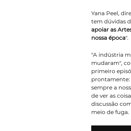
cri
Chanel
.
Chanel Conne
atravessa as v
convidados, c
sempre unido
A nova re
2020 foi um a
artístico tam
pandemia
que