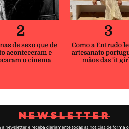
Coco Chanel, a imortal
Cinquenta anos após a sua morte, recordamos Gabrielle “Coc
a mulher que revolucionou o moderno guarda-roupa feminin
Chanel elege vencedores do Next Pr
2021, um prémio dedicado às artes e
cultura
Escolhidos pelos membros do júri Tilda Swinton, Cao Fei e S
Adjaye, cada vencedor receberá 100 mil euros de financiam
projetos futuros.
AS MAIS LIDAS