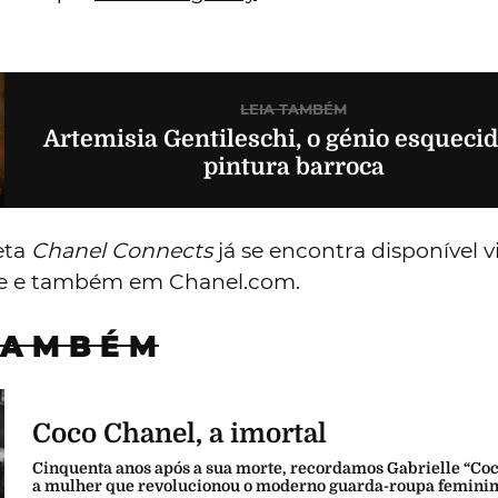
 Es Devlin acerca da
arte como forma de ativi
LEIA TAMBÉM
s primeiras imagens da coleção primavera-
2021 de Alta-Costura
https://rrr.streaming.claranet.pt/?
ccount=Maxima&file=CofinaEditor_2021-01-
ChanelConnectsKeiraLuluDianeMWmix05.mp3&
 personalidades são amigas há algum tempo, o
e pela primeira vez nesta plataforma, que
enla
 Como a Chanel revela, cada um gravou o epis
ispunha, a partir das suas
casas
ou estúdios, p