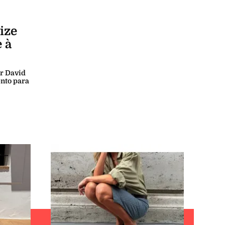
s
".
ês,
The
obre as
o da
ia