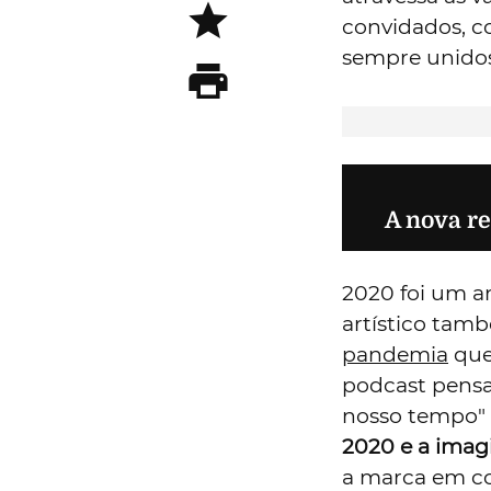
O
que
Wil
dir