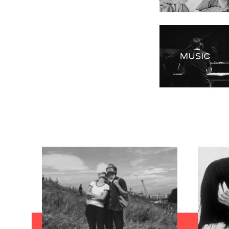
"juntos form
Oiça em cima
New Heroines
cenas de sexo.
A série compl
Spotify e App
LEIA 