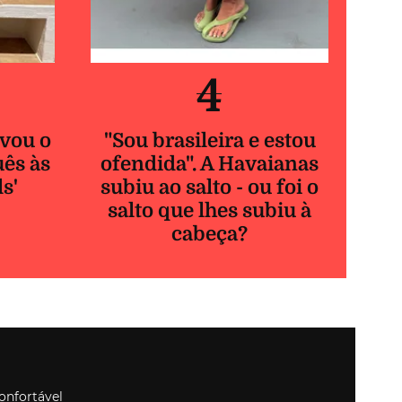
o” Chanel,
o.
ize
 à
ir David
ento para