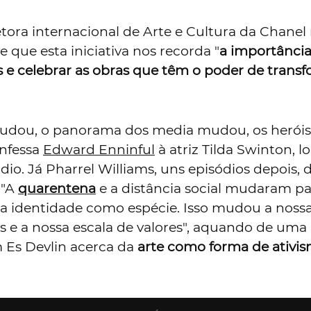
atividade, claro. E agora também o novo
podcas
cts
,
assim se intitula esta série com sete episód
árias áreas artísticas representadas pelos seus
omo a música, o cinema, a dança ou a arquitetu
s com o mesmo propósito:
debater o futuro da
LEIA TAMBÉM
gra de Keira Knightley quanto às cenas de 
no globalmente propício à adversidade e o univ
bém se ressentiu e muito com as consequência
 não dá tréguas a ninguém. Recém-inaugurado