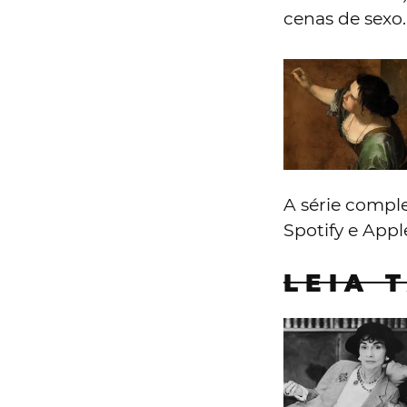
discussão com
meio de fuga.
Chanel: a
a
19_13_40_04
Muitas destas
encontraram-s
e perspetivas
.
os meios que d