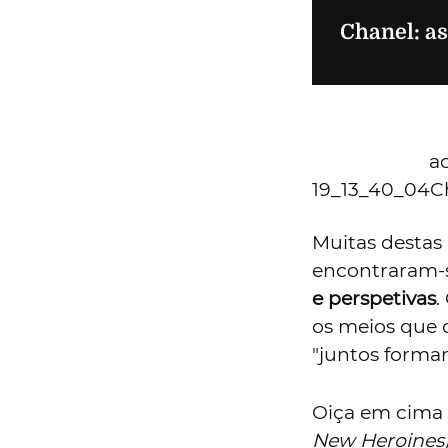
podcast pensa
nosso tempo" 
2020 e a imag
a marca em c
Yana Peel, dir
tem dúvidas de
apoiar as Arte
nossa época
".
"A indústria 
mudaram", co
primeiro episó
prontamente:
sempre a noss
de ver as cois