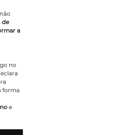
t da
ios que
ra,
cultura
.
sexo
erso
s de uma
, este