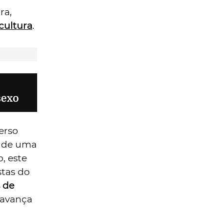
ou o
e e a