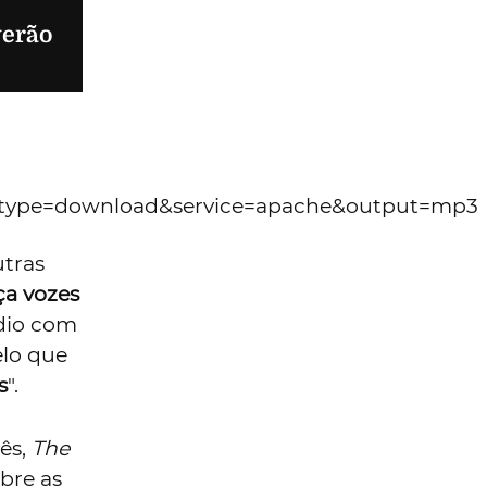
stas do
s de
 avança
 não
 de
ormar a
ogo no
declara
ra
a forma