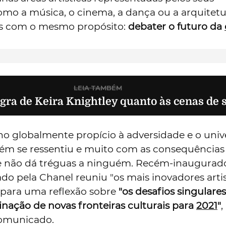
26 DE JANEIRO DE 2021 ÀS 10:17
Máxima
Adicione como
fonte preferencial no Google
 têm em comum o músico e designer
Pharrell
liams
, as atrizes
Keira Knightley
e
Tilda Swinton
etor da
Vogue
britânica,
Edward Enninful
? A Art