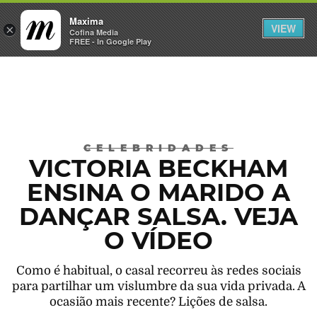
Maxima
VIEW
×
INICIAR SESSÃO
Cofina Media
FREE - In Google Play
Máxima
CELEBRIDADES
VICTORIA BECKHAM
ENSINA O MARIDO A
DANÇAR SALSA. VEJA
O VÍDEO
Como é habitual, o casal recorreu às redes sociais
para partilhar um vislumbre da sua vida privada. A
ocasião mais recente? Lições de salsa.