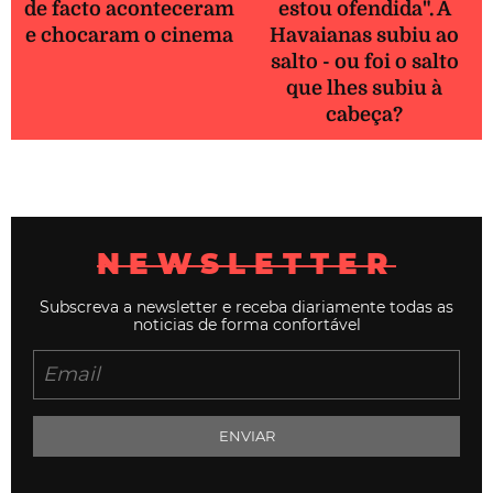
de facto aconteceram
estou ofendida". A
e chocaram o cinema
Havaianas subiu ao
salto - ou foi o salto
que lhes subiu à
cabeça?
NEWSLETTER
Subscreva a newsletter e receba diariamente todas as
noticias de forma confortável
ENVIAR