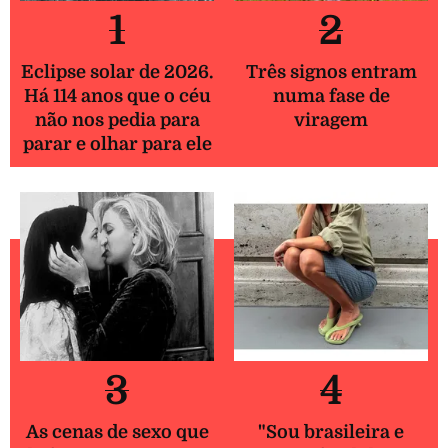
1
2
Eclipse solar de 2026.
Três signos entram
Há 114 anos que o céu
numa fase de
não nos pedia para
viragem
parar e olhar para ele
3
4
As cenas de sexo que
"Sou brasileira e