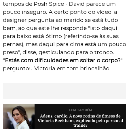
tempos de Posh Spice - David parece um
pouco inseguro. A certo ponto do vídeo, a
designer pergunta ao marido se está tudo
bem, ao que este lhe responde "isto daqui
para baixo está ótimo (referindo-se às suas
pernas), mas daqui para cima está um pouco
preso", disse, gesticulando para o tronco.
"
Estás com dificuldades em soltar o corpo?
",
perguntou Victoria em tom brincalhão.
LEIA TAMBÉM
Adeus, cardio. A nova rotina de fitness de
Victoria Beckham, explicada pelo personal
trainer