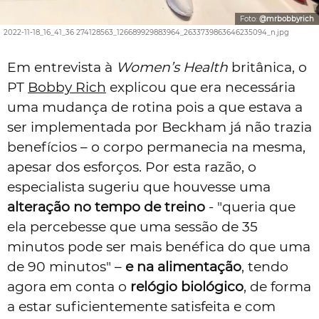
Foto:
@mrbobbyrich
2022-11-18_16_41_36 274128563_126689929883964_2633739863646235094_n.jpg
Em entrevista à
Women’s Health
britânica, o
PT
Bobby Rich
explicou que era necessária
uma mudança de rotina pois a que estava a
ser implementada por Beckham já não trazia
benefícios – o corpo permanecia na mesma,
apesar dos esforços. Por esta razão, o
especialista sugeriu que houvesse uma
alteração no tempo de treino
- "queria que
ela percebesse que uma sessão de 35
minutos pode ser mais benéfica do que uma
de 90 minutos" –
e na alimentação
, tendo
agora em conta o
relógio biológico
, de forma
a estar suficientemente satisfeita e com