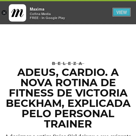
Maxima
VIEW
×
INICIAR SESSÃO
Cofina Media
FREE - In Google Play
Máxima
BELEZA
ADEUS, CARDIO. A
NOVA ROTINA DE
FITNESS DE VICTORIA
BECKHAM, EXPLICADA
PELO PERSONAL
TRAINER