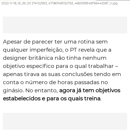
2022-11-18_16_39_03 274102953_471867481152763_4660938148766445587_n.jpg
Apesar de parecer ter uma rotina sem
qualquer imperfeição, o PT revela que a
designer britânica não tinha nenhum
objetivo específico para o qual trabalhar –
apenas tirava as suas conclusões tendo em
conta o número de horas passadas no
ginásio. No entanto,
agora já tem objetivos
estabelecidos e para os quais treina
.