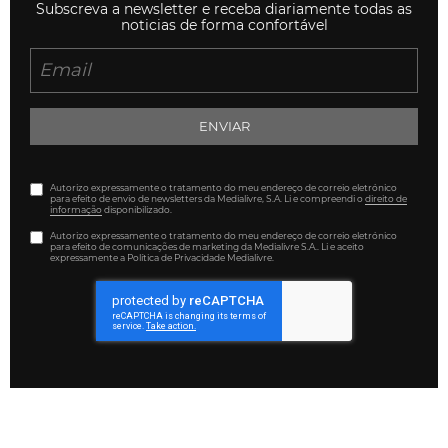
Subscreva a newsletter e receba diariamente todas as
noticias de forma confortável
ENVIAR
Autorizo expressamente o tratamento do meu endereço de correio eletrónico
para efeito de envio de newsletters da Medialivre, S.A. Li e compreendi o
direito de
informação
disponibilizado.
Autorizo expressamente o tratamento do meu endereço de correio eletrónico
para efeito de comunicações de marketing da Medialivre S.A.. Li e aceito
expressamente a Política de Privacidade Medialivre.