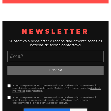
NEWSLETTER
Subscreva a newsletter e receba diariamente todas as
noticias de forma confortável
ENVIAR
Autorizo expressamente o tratamento do meu endereço de correio eletrónico
para efeito de envio de newsletters da Medialivre, S.A. Li e compreendi o
direito de
informação
disponibilizado.
Autorizo expressamente o tratamento do meu endereço de correio eletrónico
para efeito de comunicações de marketing da Medialivre S.A.. Li e aceito
expressamente a Política de Privacidade Medialivre.