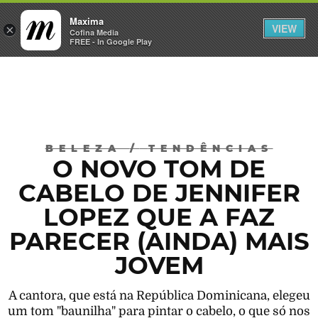
Maxima
VIEW
×
INICIAR SESSÃO
Cofina Media
FREE - In Google Play
Máxima
BELEZA
/
TENDÊNCIAS
O NOVO TOM DE
CABELO DE JENNIFER
LOPEZ QUE A FAZ
PARECER (AINDA) MAIS
JOVEM
A cantora, que está na República Dominicana, elegeu
um tom "baunilha" para pintar o cabelo, o que só nos