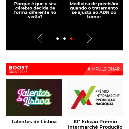
Porque é que o seu
Medicina de precisão:
cérebro decide de
quando o tratamento
s
forma diferente no
se ajusta ao ADN do
verão?
tumor
i
Boost Activate
Talentos de Lisboa
10ª Edição Prémio
Intermarché Produção