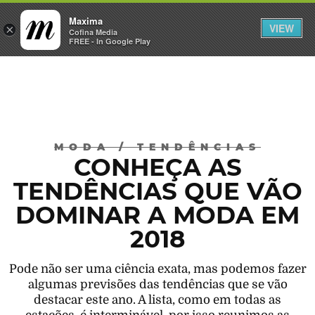
Maxima
VIEW
×
INICIAR SESSÃO
Cofina Media
FREE - In Google Play
Máxima
MODA
/
TENDÊNCIAS
CONHEÇA AS
TENDÊNCIAS QUE VÃO
DOMINAR A MODA EM
2018
Pode não ser uma ciência exata, mas podemos fazer
algumas previsões das tendências que se vão
destacar este ano. A lista, como em todas as