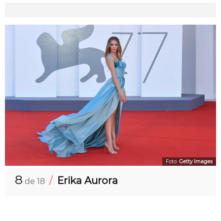
Foto:
Getty Images
8
/
Erika Aurora
de 18