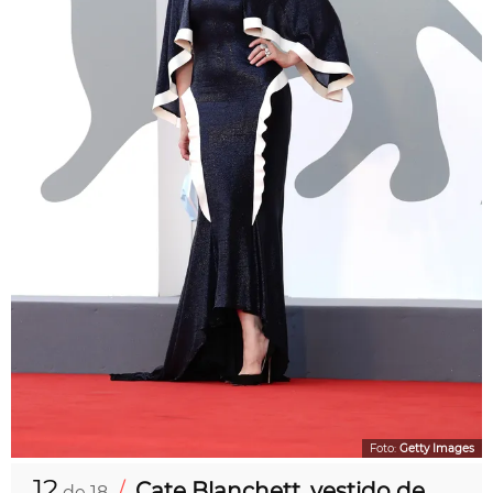
Foto:
Getty Images
12
/
Cate Blanchett, vestido de
de 18