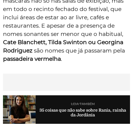
máscaras não só nas salas de exibição, mas
em todo o recinto fechado do festival, que
inclui áreas de estar ao ar livre, cafés e
restaurantes. E apesar de a presença de
nomes sonantes ser menor que o habitual,
Cate Blanchett, Tilda Swinton ou Georgina
Rodriguez
são nomes que já passaram pela
passadeira vermelha
.
LEIA TAMBÉM
35 coisas que não sabe sobre Rania, rainha
da Jordânia