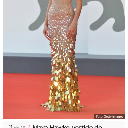
Foto:
Getty Images
2
/
Maya Hawke, vestido do