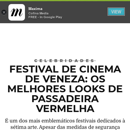
Maxima
VIEW
×
INICIAR SESSÃO
Cofina Media
FREE - In Google Play
Máxima
CELEBRIDADES
FESTIVAL DE CINEMA
DE VENEZA: OS
MELHORES LOOKS DE
PASSADEIRA
VERMELHA
É um dos mais emblemáticos festivais dedicados à
sétima arte. Apesar das medidas de segurança