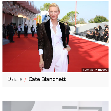
Foto:
Getty Images
9
/
Cate Blanchett
de 18