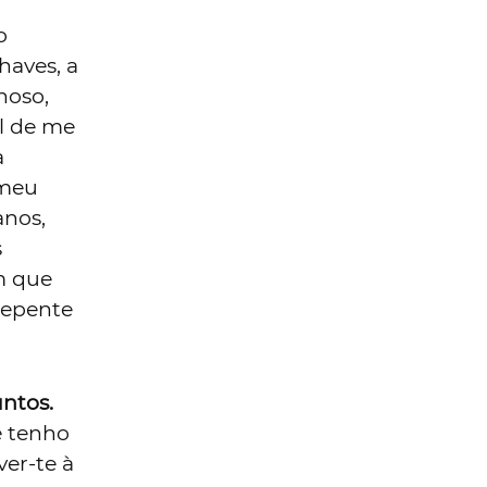
o
haves, a
hoso,
al de me
à
 meu
anos,
s
m que
repente
untos.
é tenho
ver-te à