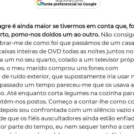
Adicione como
fonte preferencial no Google
agre é ainda maior se tivermos em conta que, f
rto, pomo-nos doidos um ao outro.
Não consig
brar-me de como foi que passámos de um casa
caixas inteiras de DVD todas as noites juntos no 
a um no seu quarto, colado a um televisor próp
os, o meu marido comprou uns fones com
de ruído exterior, que supostamente iria usar 
 passado um tempo pareceu-me que os usava a
o. Até enquanto corta legumes na cozinha par
antém-nos postos. Começo a contar-lhe como co
depois sou confrontada com um silêncio vazio 
e que os fiéis auscultadores ainda estão enfia
ior parte do tempo, eu nem sequer tenho a cert