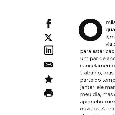
O
mil
qua
lem
via 
para estar cad
um par de an
cancelamento 
trabalho, mas
parte do temp
jantar, ele m
meu dia, mas 
apercebo-me d
ouvidos. A ma