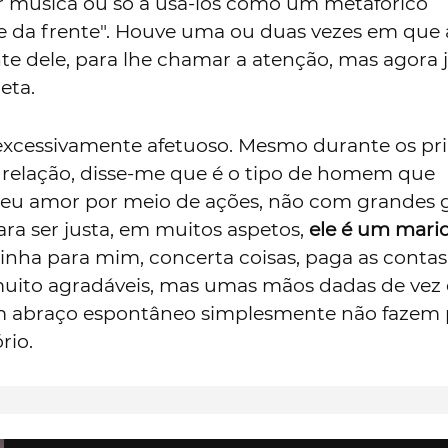
vir música ou só a usá-los como um metafórico
 da frente". Houve uma ou duas vezes em que 
te dele, para lhe chamar a atenção, mas agora 
eta.
 excessivamente afetuoso. Mesmo durante os pr
 relação, disse-me que é o tipo de homem que
eu amor por meio de ações, não com grandes 
ra ser justa, em muitos aspetos,
ele é um mari
zinha para mim, concerta coisas, paga as contas
muito agradáveis, mas umas mãos dadas de vez
 abraço espontâneo simplesmente não fazem 
rio.