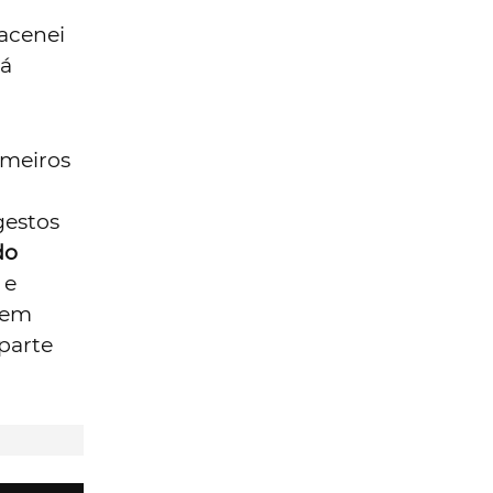
acenei
já
imeiros
gestos
do
 e
 em
parte