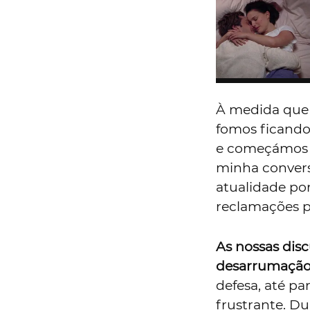
À medida que 
fomos ficando
e começámos a
minha convers
atualidade por
reclamações p
As nossas dis
desarrumação 
defesa, até p
frustrante. D