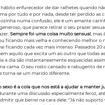
 hábito enfurecedor de dar ralhetes quando nã
ma por tudo e por nada, desde ter perdido as c
 cozinha numa confusão, ele é um amante carin
generoso, que parece retirar o seu prazer sexu
azer.
Sempre foi uma coisa muito sensual
, mas 
ou ficando mais velha e conhecendo melhor o
vai ficando cada vez mais intenso. Passados 20 
em aquilo que excita um ao outro que todas a
dia a dia são instantaneamente esquecidas assi
a cama. O seu rosto cansado e rabugento de 
le torna-se um marido diferente.
 sexo é a cola que nos está a ajudar a manter j
 durante uma discussão especialmente feroz, at
mitir que berrei na cara dele: "Já não suporto 