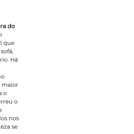
ora do
o
l que
sofá,
rio. Há
no
 maior
a o
rreu o
e
dos nos
eza se