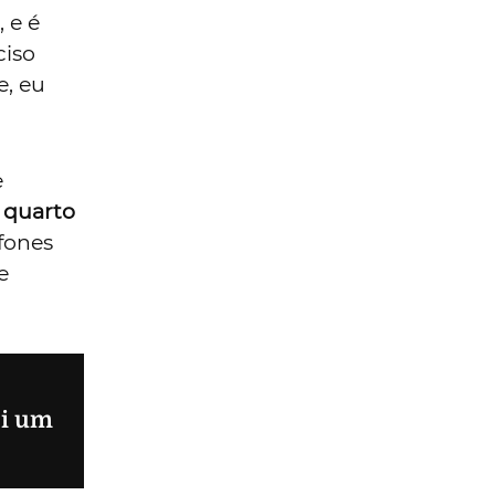
 e é
ciso
e, eu
e
 quarto
 fones
e
ei um