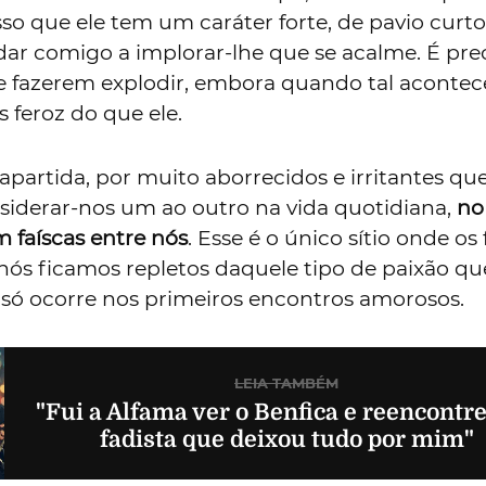
so que ele tem um caráter forte, de pavio curto,
dar comigo a implorar-lhe que se acalme. É pre
 fazerem explodir, embora quando tal acontec
s feroz do que ele.
partida, por muito aborrecidos e irritantes qu
iderar-nos um ao outro na vida quotidiana,
no
m faíscas entre nós
. Esse é o único sítio onde os
nós ficamos repletos daquele tipo de paixão qu
ó ocorre nos primeiros encontros amorosos.
LEIA TAMBÉM
"Fui a Alfama ver o Benfica e reencontr
fadista que deixou tudo por mim"