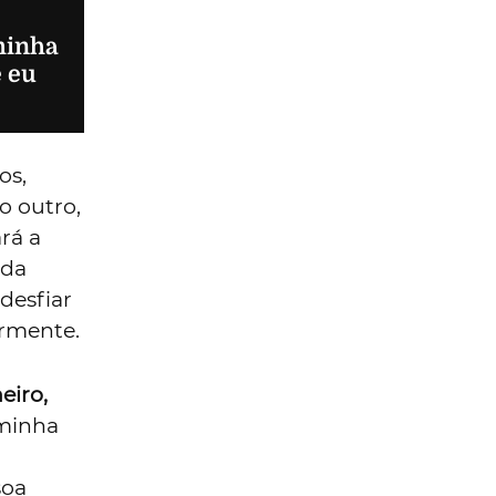
minha
e eu
os,
o outro,
rá a
 da
desfiar
ormente.
eiro,
minha
soa