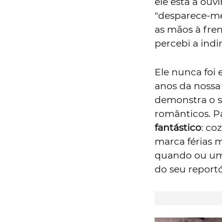
ele está a ou
"desparece-me
as mãos à fren
percebi a indir
Ele nunca foi
anos da nossa
demonstra o s
românticos. Pa
fantástico
: co
marca férias 
quando ou um
do seu reportó