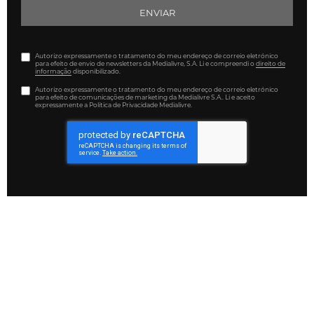
ENVIAR
Autorizo expressamente o tratamento do meu endereço de correio eletrónico
para efeito de envio de newsletters da Medialivre, S.A. Li e compreendi o
direito de
informação
disponibilizado.
Autorizo expressamente o tratamento do meu endereço de correio eletrónico
para efeito de comunicações de marketing da Medialivre S.A.. Li e aceito
expressamente a Política de Privacidade Medialivre.