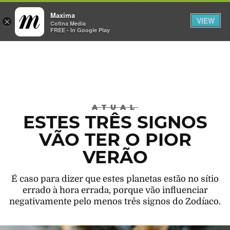
Maxima
VIEW
×
INICIAR SESSÃO
Cofina Media
FREE - In Google Play
Máxima
ATUAL
ESTES TRÊS SIGNOS
VÃO TER O PIOR
VERÃO
É caso para dizer que estes planetas estão no sítio
errado à hora errada, porque vão influenciar
negativamente pelo menos três signos do Zodíaco.