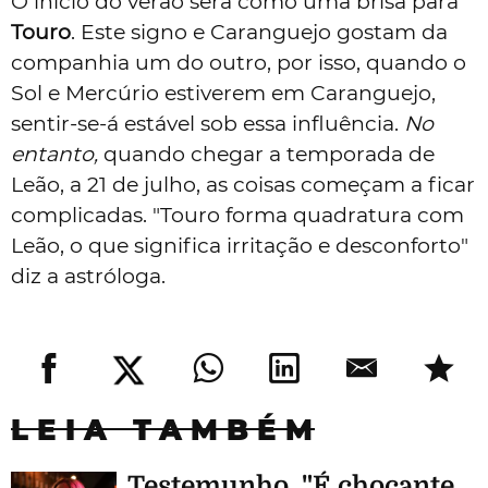
O início do verão será como uma brisa para
Touro
. Este signo e Caranguejo gostam da
companhia um do outro, por isso, q
uando o
Sol e Mercúrio estiverem em Caranguejo,
sentir-se-á estável sob essa influência.
No
entanto
,
quando chegar a temporada de
Leão, a 21 de julho, as coisas começam a ficar
complicadas. "Touro forma quadratura com
Leão, o que significa irritação e desconforto"
diz a astróloga.
LEIA TAMBÉM
Testemunho. "É chocante