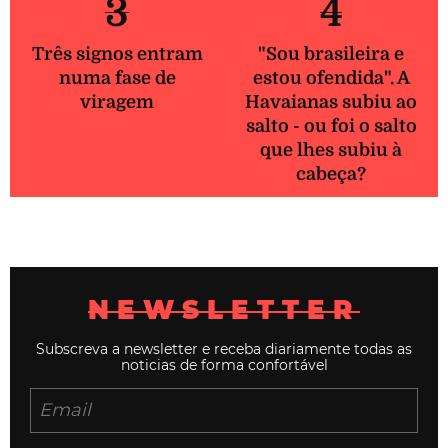
3
4
Três signos entram
"Sou brasileira e
numa fase de
estou ofendida". A
viragem
Havaianas subiu ao
salto - ou foi o salto
que lhes subiu à
cabeça?
NEWSLETTER
Subscreva a newsletter e receba diariamente todas as
noticias de forma confortável