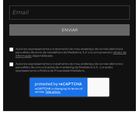
ENVIAR
Autorizo expressamente o tratamento do meu endereço de correio eletrónico
para efeito de envio de newsletters da Medialivre, S.A. Li e compreendi o
direito de
informação
disponibilizado.
Autorizo expressamente o tratamento do meu endereço de correio eletrónico
para efeito de comunicações de marketing da Medialivre S.A.. Li e aceito
expressamente a Política de Privacidade Medialivre.