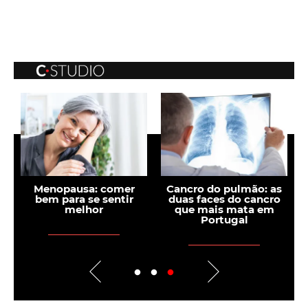
:
Menopausa: comer
Cancro do pulmão: as
o
bem para se sentir
duas faces do cancro
p
melhor
que mais mata em
Portugal