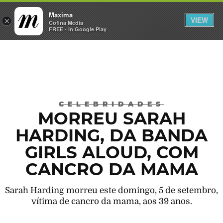
Maxima
VIEW
×
INICIAR SESSÃO
Cofina Media
FREE - In Google Play
Máxima
CELEBRIDADES
MORREU SARAH
HARDING, DA BANDA
GIRLS ALOUD, COM
CANCRO DA MAMA
Sarah Harding morreu este domingo, 5 de setembro,
vítima de cancro da mama, aos 39 anos.