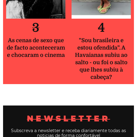
3
4
As cenas de sexo que
"Sou brasileira e
de facto aconteceram
estou ofendida". A
e chocaram o cinema
Havaianas subiu ao
salto - ou foi o salto
que lhes subiu à
cabeça?
NEWSLETTER
Subscreva a newsletter e receba diariamente todas as
noticias de forma confortável