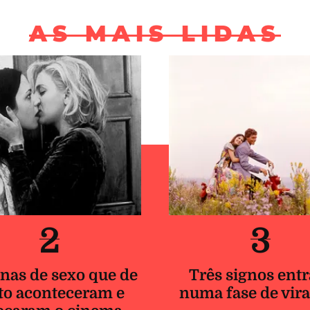
AS MAIS LIDAS
2
3
nas de sexo que de
Três signos ent
to aconteceram e
numa fase de vir