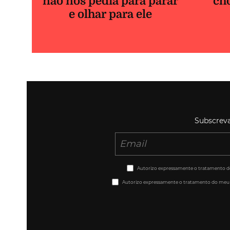
não nos pedia para parar
ch
e olhar para ele
Subscreva
Autorizo expressamente o tratamento do m
Autorizo expressamente o tratamento do meu end