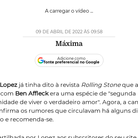
A carregar o vídeo ...
09 DE ABRIL DE 2022 ÀS 09:58
Máxima
Adicione como
fonte preferencial no Google
 Lopez
já tinha dito à revista
Rolling Stone
que a
o com
Ben Affleck
era uma espécie de "segunda
idade de viver o verdadeiro amor". Agora, a can
onfirma os rumores que circulavam há alguns di
vo e recomenda-se.
partilhada por Lopez aos subscritores do seu site