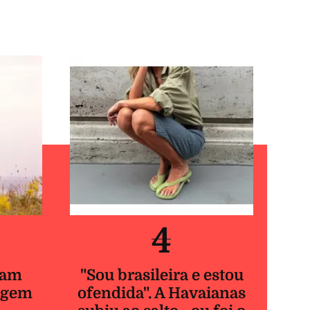
4
ram
"Sou brasileira e estou
agem
ofendida". A Havaianas