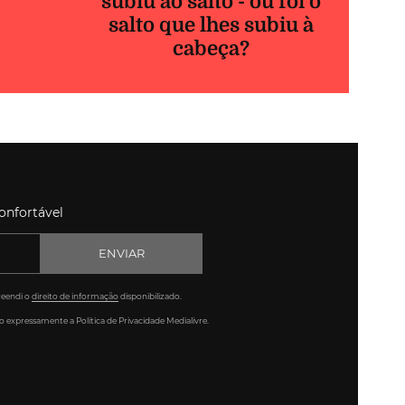
subiu ao salto - ou foi o
salto que lhes subiu à
cabeça?
onfortável
ENVIAR
reendi o
direito de informação
disponibilizado.
 expressamente a Política de Privacidade Medialivre.