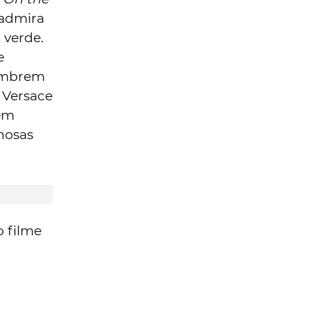
 admira
 verde.
e
lembrem
Versace
 em
hosas
o filme