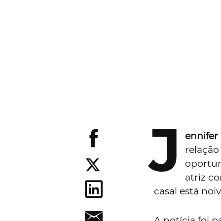
J
ennifer
relaçã
oportun
atriz c
casal está noi
A notícia foi 