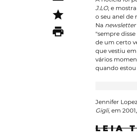
J.LO
, e mostr
o seu anel de 
Na
newsletter
"sempre disse 
de um certo v
que vestiu em
vários moment
quando estou 
Jennifer Lope
Gigli
, em 2001
LEIA 