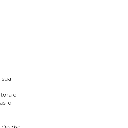
 sua
tora e
as: o
,
On the