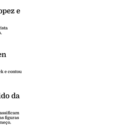
opez e
ista
.
en
ck e contou
ido da
lassificam
as figuras
omeço.