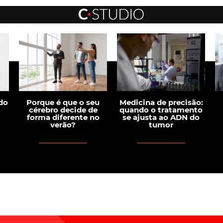
do
Porque é que o seu
Medicina de precisão:
cérebro decide de
quando o tratamento
forma diferente no
se ajusta ao ADN do
verão?
tumor