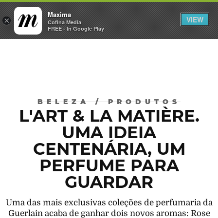
Maxima
VIEW
×
INICIAR SESSÃO
Cofina Media
FREE - In Google Play
Máxima
BELEZA
/
PRODUTOS
L'ART & LA MATIÈRE.
UMA IDEIA
CENTENÁRIA, UM
PERFUME PARA
GUARDAR
Uma das mais exclusivas coleções de perfumaria da
Guerlain acaba de ganhar dois novos aromas: Rose