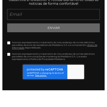
noticias de forma confortável
ENVIAR
Autorizo expressamente o tratamento do meu endereço de correio eletrónico
para efeito de envio de newsletters da Medialivre, S.A. Li e compreendi o
direito de
informação
disponibilizado.
Autorizo expressamente o tratamento do meu endereço de correio eletrónico
para efeito de comunicações de marketing da Medialivre S.A.. Li e aceito
expressamente a Política de Privacidade Medialivre.