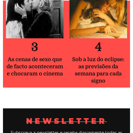
3
4
As cenas de sexo que
Sob a luz do eclipse:
de facto aconteceram
as previsões da
e chocaram o cinema
semana para cada
signo
NEWSLETTER
Subscreva a newsletter e receba diariamente todas as