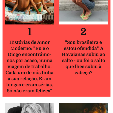
1
2
Histórias de Amor
"Sou brasileira e
Moderno: "Eu e o
estou ofendida". A
Diogo encontrámo-
Havaianas subiu ao
nos por acaso, numa
salto - ou foi o salto
viagem de trabalho.
que lhes subiu à
Cada um de nós tinha
cabeça?
a sua relação. Eram
longas e eram sérias.
Só não eram felizes"