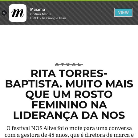
Maxima
VIEW
×
INICIAR SESSÃO
Cofina Media
FREE - In Google Play
Máxima
ATUAL
RITA TORRES-
BAPTISTA. MUITO MAIS
QUE UM ROSTO
FEMININO NA
LIDERANÇA DA NOS
O festival NOS Alive foi o mote para uma conversa
com a gestora de 48 anos, que é diretora de marca e