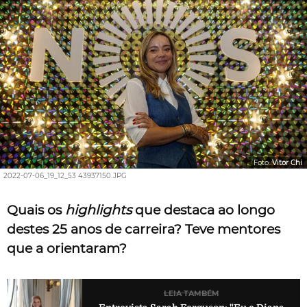
Foto:
Vitor Chi
2022-07-06_19_12_53 43937150.JPG
Quais os
highlights
que destaca ao longo
destes 25 anos de carreira? Teve mentores
que a orientaram?
LEIA TAMBÉM