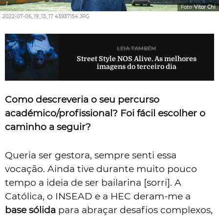
Foto:
Vitor Chi
2022-07-06_19_13_17 43937154.JPG
LEIA TAMBÉM
Street Style NOS Alive. As melhores
imagens do terceiro dia
Como descreveria o seu percurso
académico/profissional? Foi fácil escolher o
caminho a seguir?
Queria ser gestora, sempre senti essa
vocação. Ainda tive durante muito pouco
tempo a ideia de ser bailarina [sorri]. A
Católica, o INSEAD e a HEC deram-me a
base sólida
para abraçar desafios complexos,