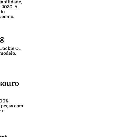
abilidade,
 2030. A
 do
s como.
ag
Jackie O.,
 modelo.
souro
100%
e peças com
r e