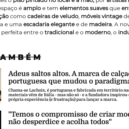
les o
piso
pintado
no local e à mão,
por
artistas
 espaço é
amplo
e tem
elementos
suaves
que
en
ação
como
cadeiras
de veludo
,
móveis
vintage
d
ra e uma
escadaria
elegante
e de
madeira
. A nov
perfeita entre o
tradicional
e o
moderno
, o
indu
TAMBÉM
Adeus saltos altos. A marca de calç
portuguesa que mudou o paradigm
Chama-se Lachoix, é portuguesa e fabricada em território na
materiais vêm de Itália - mas não só - e a fundadora inspirou-
própria experiência (e frustração) para lançar a marca.
"Temos o compromisso de criar mo
não desperdice e acolha todos"