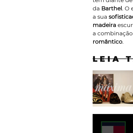
têm diante de
da
Barthel
. O
a sua
sofistic
madeira
escu
a combinação 
romântico
.
LEIA 