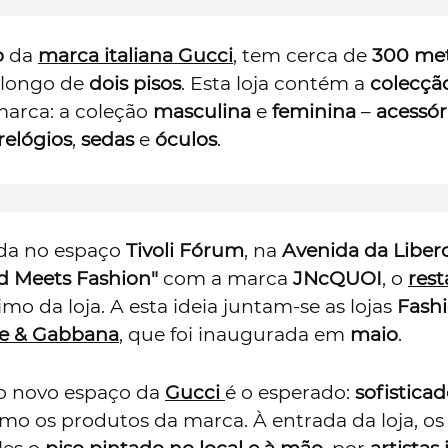
o
da
marca italiana
Gucci
, tem cerca de
300
met
 longo de
dois
pisos
. Esta loja contém a
colecçã
arca: a coleção
masculina
e
feminina
–
acessór
relógios
,
sedas
e
óculos
.
zada no espaço
Tivoli Fórum
, na
Avenida da Liber
d Meets Fashion"
com a marca
JNcQUOI
, o
res
mo da loja. A esta ideia juntam-se as lojas
Fash
e & Gabbana
, que foi inaugurada em
maio
.
o novo espaço da
Gucci
é o esperado:
sofistica
como os produtos da marca. À entrada da loja, os 