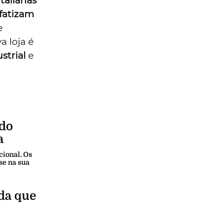
italianas
fatizam
e
a loja é
strial
e
ado
a
cional. Os
se na sua
da que