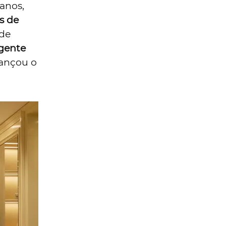
 anos,
s de
 de
igente
cançou o