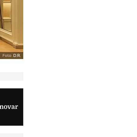
Foto:
D.R.
enovar