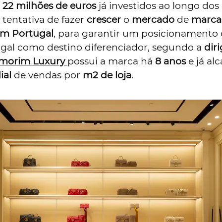
s
22 milhões de euros
já investidos ao longo dos
tentativa de fazer
crescer
o
mercado
de
marca
em Portugal
, para garantir um posicionamento
ugal como destino diferenciador, segundo a
dir
morim Luxury
possui a marca há
8 anos
e já al
ial
de vendas por
m2 de loja
.