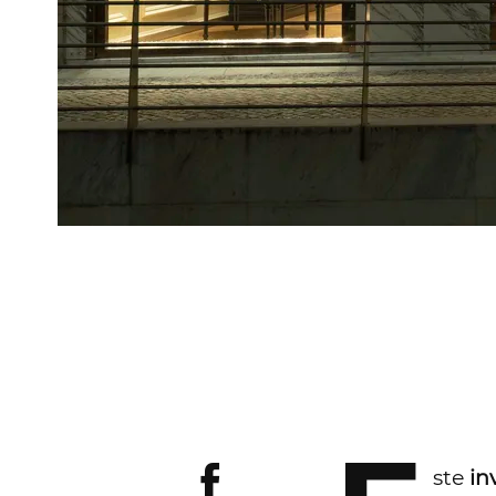
ste
in