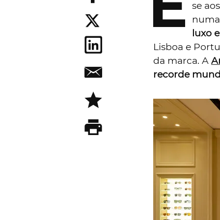
E
se ao
numa 
luxo 
Lisboa e Port
da marca. A
A
recorde
mund