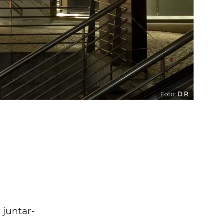
Foto:
D.R.
 juntar-