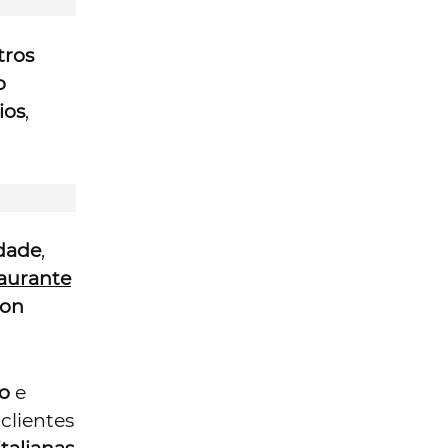
ros
o
ios
,
dade
,
taurante
ion
do
e
clientes