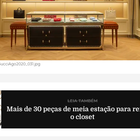
GucciAgo2020_031.jpg
LEIA TAMBÉM
Mais de 30 peças de meia estação para r
o closet