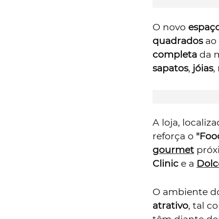
O novo
espaç
quadrados
ao
completa
da m
sapatos
,
jóias
,
A loja, locali
reforça o
"Foo
gourmet
próxi
Clinic
e a
Dolc
O ambiente d
atrativo
, tal 