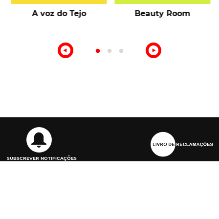
A voz do Tejo
Beauty Room
o
SUBSCREVER NOTIFICAÇÕES
Ficha Técnica
Estatuto Editorial
Lei da Transparência
Código de Conduta
Contactos
ATIVAR COOKIES