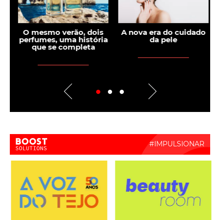
s
O mesmo verão, dois
A nova era do cuidado
perfumes, uma história
da pele
que se completa
Boost Activate