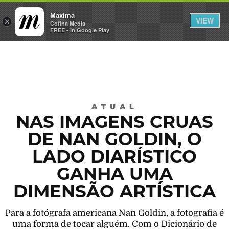
Maxima
VIEW
×
INICIAR SESSÃO
Cofina Media
FREE - In Google Play
Máxima
ATUAL
NAS IMAGENS CRUAS
DE NAN GOLDIN, O
LADO DIARÍSTICO
GANHA UMA
DIMENSÃO ARTÍSTICA
Para a fotógrafa americana Nan Goldin, a fotografia é
uma forma de tocar alguém. Com o Dicionário de