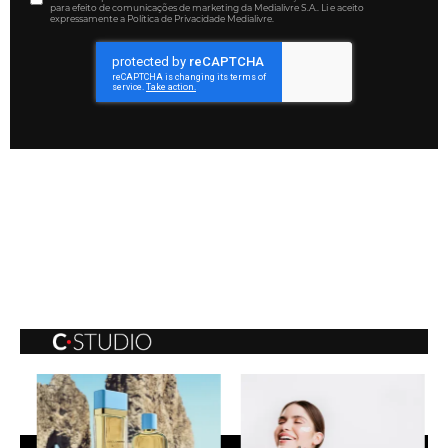
para efeito de comunicações de marketing da Medialivre S.A.. Li e aceito
expressamente a Política de Privacidade Medialivre.