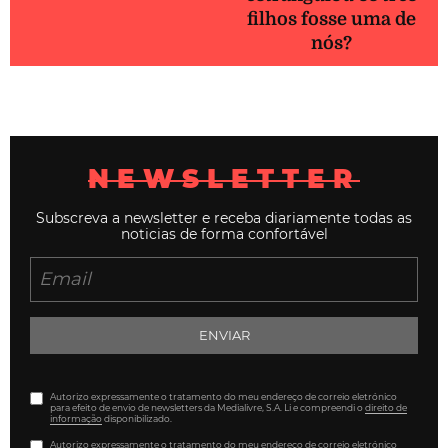
filhos fosse uma de
nós?
NEWSLETTER
Subscreva a newsletter e receba diariamente todas as
noticias de forma confortável
ENVIAR
Autorizo expressamente o tratamento do meu endereço de correio eletrónico
para efeito de envio de newsletters da Medialivre, S.A. Li e compreendi o
direito de
informação
disponibilizado.
Autorizo expressamente o tratamento do meu endereço de correio eletrónico