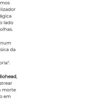
uimos
alizador
rágica
o lado
olhas.
a num
ísica da
ria".
diohead
,
strear
a morte
ro em