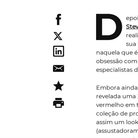
D
epo
Ste
rea
sua 
naquela que é
obsessão com 
especialistas 
Embora ainda 
revelada uma 
vermelho em t
coleção de pro
assim um loo
(assustadoram