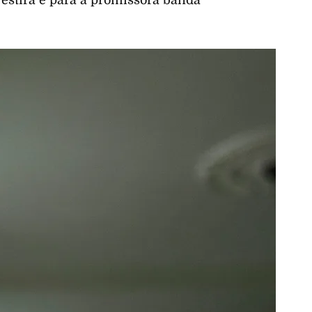
 vestirá e para a promissora banda