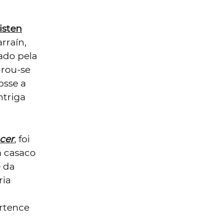
isten
arraín,
ado pela
urou-se
osse a
ntriga
cer
, foi
m casaco
 da
ria
ertence