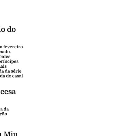
io do
m fevereiro
nado.
óides
príncipes
nais
a da série
da do casal
ncesa
ia da
ação
u Miu