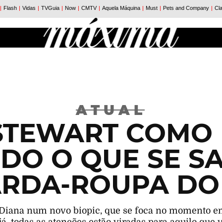
ATUAL
 STEWART COMO 
UDO O QUE SE S
RDA-ROUPA DO
sa Diana num novo biopic, que se foca no momento em