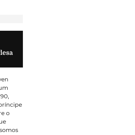
glesa
even
 um
 90,
príncipe
re o
que
o somos