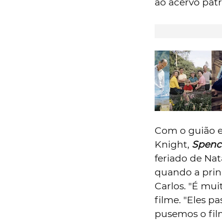
ao acervo pat
Com o guião e
Knight,
Spenc
feriado de Nat
quando a prin
Carlos. "É muit
filme. "Eles p
pusemos o film