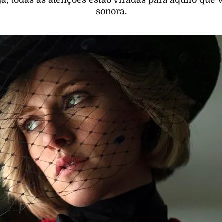
 já, todas as atenções estão viradas para aquilo que
sonora.