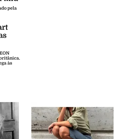
ado pela
art
as
 NEON
britânica.
ega às