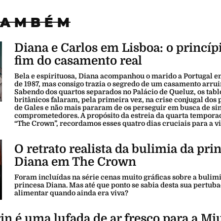
TAMBÉM
Diana e Carlos em Lisboa: o princíp
fim do casamento real
Bela e espirituosa, Diana acompanhou o marido a Portugal e
de 1987, mas consigo trazia o segredo de um casamento arrui
Sabendo dos quartos separados no Palácio de Queluz, os tabl
britânicos falaram, pela primeira vez, na crise conjugal dos 
de Gales e não mais pararam de os perseguir em busca de si
comprometedores. A propósito da estreia da quarta temporad
“The Crown”, recordamos esses quatro dias cruciais para a vi
O retrato realista da bulimia da pri
Diana em The Crown
Foram incluídas na série cenas muito gráficas sobre a bulim
princesa Diana. Mas até que ponto se sabia desta sua pertub
alimentar quando ainda era viva?
n é uma lufada de ar fresco para a Mi