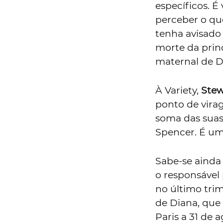
específicos. É
perceber o que
tenha avisado 
morte da princ
maternal de D
À Variety,
Stew
ponto de virag
soma das suas
Spencer. É um 
Sabe-se ainda
o responsável 
no último tri
de Diana, que
Paris a 31 de 