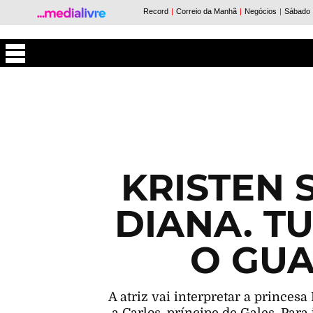
Máxima
KRISTEN
DIANA. T
O GUA
A atriz vai interpretar a prince