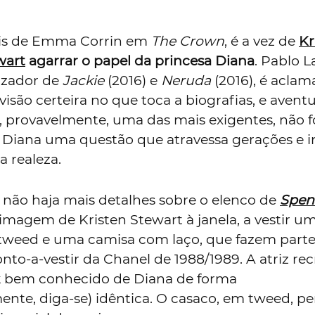
is de Emma Corrin em
The Crown
, é a vez de
Kr
wart
agarrar o papel da princesa Diana
. Pablo L
lizador de
Jackie
(2016) e
Neruda
(2016), é aclam
visão certeira no que toca a biografias, e avent
, provavelmente, uma das mais exigentes, não f
Diana uma questão que atravessa gerações e i
da realeza.
não haja mais detalhes sobre o elenco de
Spen
imagem de Kristen Stewart à janela, a vestir u
weed e uma camisa com laço, que fazem parte
nto-a-vestir da Chanel de 1988/1989. A atriz rec
k bem conhecido de Diana de forma
ente, diga-se) idêntica. O casaco, em tweed, p