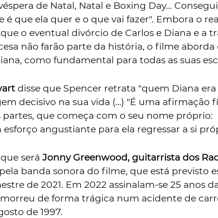
 véspera de Natal, Natal e Boxing Day... Conseg
 é que ela quer e o que vai fazer". Embora o re
que o eventual divórcio de Carlos e Diana e a t
esa não farão parte da história, o filme aborda 
iana, como fundamental para todas as suas esc
art
disse que Spencer retrata "quem Diana er
em decisivo na sua vida (...) "É uma afirmação f
 partes, que começa com o seu nome próprio:
esforço angustiante para ela regressar a si próp
 que será
Jonny Greenwood, guitarrista dos Ra
pela banda sonora do filme, que está previsto e
mestre de 2021. Em 2022 assinalam-se 25 anos d
 morreu de forma trágica num acidente de car
agosto de 1997.