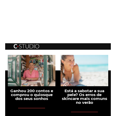
Ganhou 200 contos e
Está a sabotar a sua
comprou o quiosque
pele? Os erros de
s
dos seus sonhos
skincare mais comuns
r
no verão