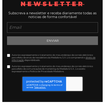
NEWSLETTER
Subscreva a newsletter e receba diariamente todas as
noticias de forma confortável
ENVIAR
Autorizo expressamente o tratamento do meu endereço de correio eletrónico
para efeito de envio de newsletters da Medialivre, S.A. Li e compreendi o
direito de
informação
disponibilizado.
Autorizo expressamente o tratamento do meu endereço de correio eletrónico
para efeito de comunicações de marketing da Medialivre S.A.. Li e aceito
expressamente a Política de Privacidade Medialivre.