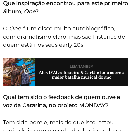
Que inspiração encontrou para este primeiro
álbum,
One
?
O
One
é um disco muito autobiográfico,
com dramatismo claro, mas são histórias de
quem está nos seus early 20s.
LEIA TAMBÉM
Alex D’Alva Teixeira & Carlão: tudo sobre a
maior batalha musical do ano
Qual tem sido o feedback de quem ouve a
voz da Catarina, no projeto MONDAY?
Tem sido bom e, mais do que isso, estou
muito feliz com o resultado do disco, desde