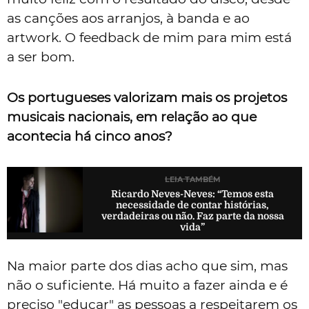
as canções aos arranjos, à banda e ao
artwork. O feedback de mim para mim está
a ser bom.
Os portugueses valorizam mais os projetos
musicais nacionais, em relação ao que
acontecia há cinco anos?
LEIA TAMBÉM
Ricardo Neves-Neves: “Temos esta
necessidade de contar histórias,
verdadeiras ou não. Faz parte da nossa
vida”
Na maior parte dos dias acho que sim, mas
não o suficiente. Há muito a fazer ainda e é
preciso "educar" as pessoas a respeitarem os