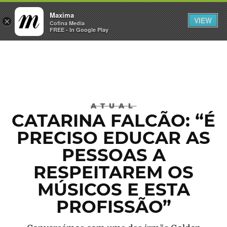
Maxima
VIEW
×
INICIAR SESSÃO
Cofina Media
FREE - In Google Play
Máxima
ATUAL
CATARINA FALCÃO: “É
PRECISO EDUCAR AS
PESSOAS A
RESPEITAREM OS
MÚSICOS E ESTA
PROFISSÃO”