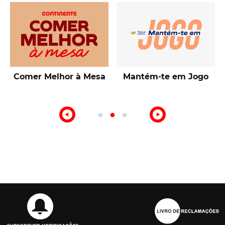
Talentos de Lisboa
10ª Edição Prémio
Intermarché Produção
Nacional