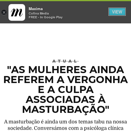
Maxima
VIEW
×
INICIAR SESSÃO
Cofina Media
FREE - In Google Play
Máxima
ATUAL
"AS MULHERES AINDA
REFEREM A VERGONHA
E A CULPA
ASSOCIADAS À
MASTURBAÇÃO"
A masturbação é ainda um dos temas tabu na nossa
sociedade. Conversámos com a psicóloga clínica