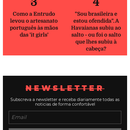
3
4
Como a Entrudo
"Sou brasileira e
levou o artesanato
estou ofendida". A
português às mãos
Havaianas subiu ao
das 'it girls'
salto - ou foi o salto
que lhes subiu à
cabeça?
NEWSLETTER
Subscreva a newsletter e receba diariamente todas as
noticias de forma confortável