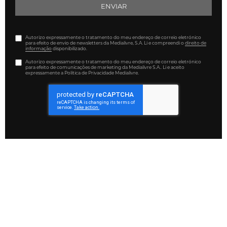
ENVIAR
Autorizo expressamente o tratamento do meu endereço de correio eletrónico
para efeito de envio de newsletters da Medialivre, S.A. Li e compreendi o
direito de
informação
disponibilizado.
Autorizo expressamente o tratamento do meu endereço de correio eletrónico
para efeito de comunicações de marketing da Medialivre S.A.. Li e aceito
expressamente a Política de Privacidade Medialivre.