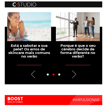
Medicina de precisão:
Menopausa: comer
quando o tratamento
bem para se sentir
se ajusta ao ADN do
melhor
tumor
Boost Activate