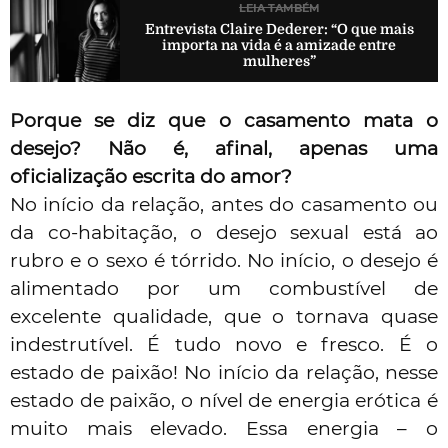
LEIA TAMBÉM
Entrevista Claire Dederer: “O que mais
importa na vida é a amizade entre
mulheres”
Porque se diz que o casamento mata o
desejo? Não é, afinal, apenas uma
oficialização escrita do amor?
No início da relação, antes do
casamento
ou
da co-habitação, o
desejo sexual
está ao
rubro e o sexo é tórrido. No início, o desejo é
alimentado por um combustível de
excelente qualidade, que o tornava quase
indestrutível. É tudo novo e fresco. É o
estado de
paixão
! No início da relação, nesse
estado de paixão, o nível de energia erótica é
muito mais elevado. Essa energia – o