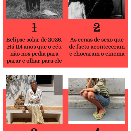
1
2
Eclipse solar de 2026.
As cenas de sexo que
Há 114 anos que o céu
de facto aconteceram
não nos pedia para
e chocaram o cinema
parar e olhar para ele