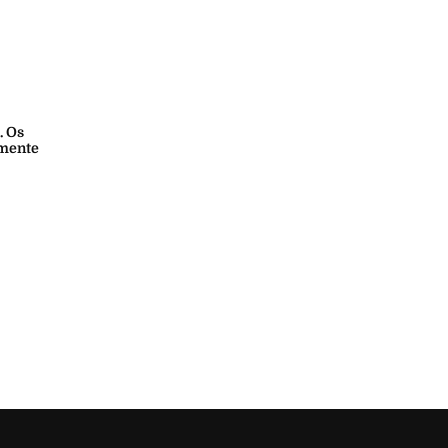
. Os
amente