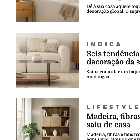
Dê à sua casa aquele to
decoração global. O segr
INDICA
Seis tendência
decoração da 
Saiba como dar um toque
mudanças.
LIFESTYL
Madeira, fibra
saiu de casa
Madeira, fibras e tons 
equilíbrio. Mais do que 