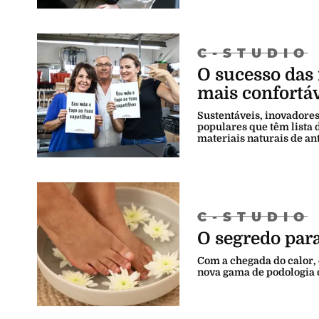
C-STUDIO
O sucesso das
mais confortá
Sustentáveis, inovadores
populares que têm lista d
materiais naturais de an
C-STUDIO
O segredo para
Com a chegada do calor, 
nova gama de podologia d