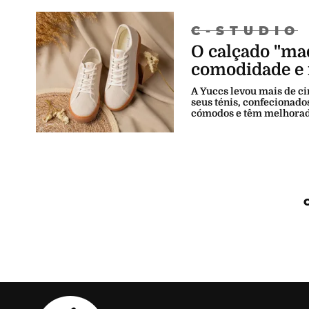
C-STUDIO
O calçado "ma
comodidade e 
A Yuccs levou mais de ci
seus ténis, confecionado
cómodos e têm melhorado
Máxima