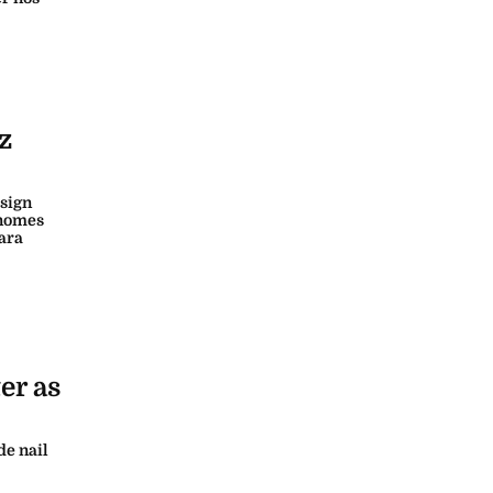
z
esign
 nomes
ara
er as
de nail