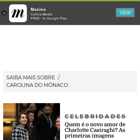
Maxima
VIEW
×
INICIAR SESSÃO
Cofina Media
FREE - In Google Play
Máxima
SAIBA MAIS SOBRE
/
CAROLINA DO MÓNACO
CELEBRIDADES
Quem é o novo amor de
Charlotte Casiraghi? As
primeiras imagens