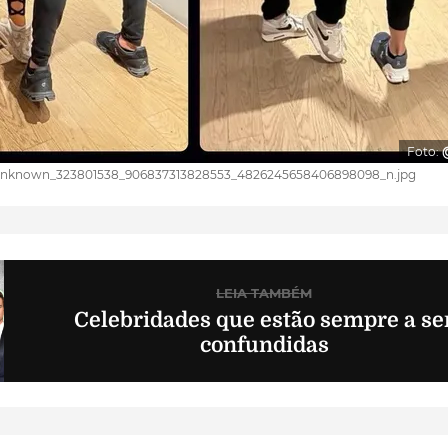
Foto:
 unknown_323801538_906837313828553_4826245658406898098_n.jpg
LEIA TAMBÉM
Celebridades que estão sempre a se
confundidas