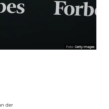
Foto:
Getty Images
an der