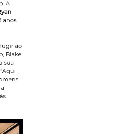
o. A
Ryan
8 anos,
fugir ao
o, Blake
a sua
 "Aqui
 homens
da
às