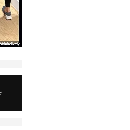
@blakelively
r