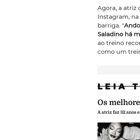
Agora, a atriz
Instagram, na
barriga. "
Ando 
Saladino
há me
ao treino re
como um trein
LEIA 
Os melhores
A atriz faz 32 anos