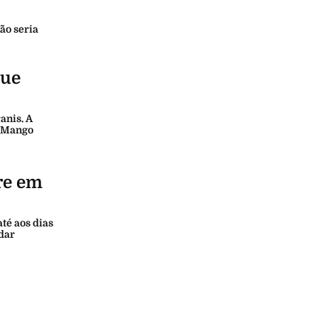
ão seria
que
anis. A
a Mango
re em
té aos dias
dar