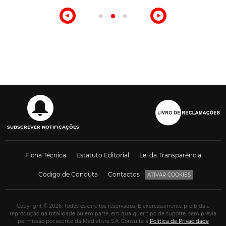
SUBSCREVER NOTIFICAÇÕES
Ficha Técnica
Estatuto Editorial
Lei da Transparência
Código de Conduta
Contactos
ATIVAR COOKIES
Copyright © 2026. Todos os direitos reservados. É expressamente proibida a
reprodução na totalidade ou em parte, em qualquer tipo de suporte, sem prévia
permissão por escrito da Medialivre S.A. Consulte a
Política de Privacidade