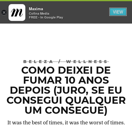
Maxima
VIEW
×
INICIAR SESSÃO
Cofina Media
FREE - In Google Play
Máxima
BELEZA
/
WELLNESS
COMO DEIXEI DE
FUMAR 10 ANOS
DEPOIS (JURO, SE EU
CONSEGUI QUALQUER
UM CONSEGUE)
It was the best of times, it was the worst of times.