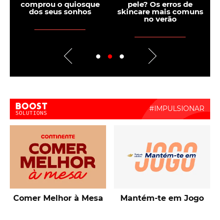
comprou o quiosque
pele? Os erros de
s
dos seus sonhos
skincare mais comuns
r
no verão
Boost Activate
Comer Melhor à Mesa
Mantém-te em Jogo