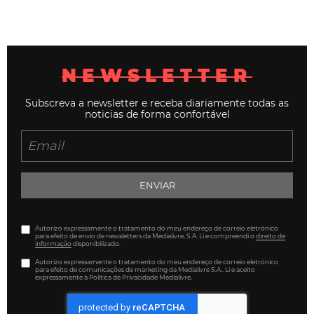
NEWSLETTER
Subscreva a newsletter e receba diariamente todas as
noticias de forma confortável
ENVIAR
Autorizo expressamente o tratamento do meu endereço de correio eletrónico
para efeito de envio de newsletters da Medialivre, S.A. Li e compreendi o
direito de
informação
disponibilizado.
Autorizo expressamente o tratamento do meu endereço de correio eletrónico
para efeito de comunicações de marketing da Medialivre S.A.. Li e aceito
expressamente a Política de Privacidade Medialivre.