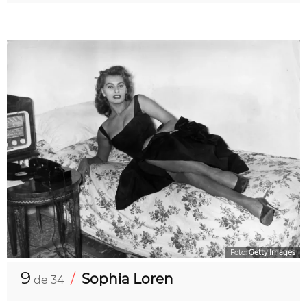
Foto:
Getty Images
9
/
Sophia Loren
de 34