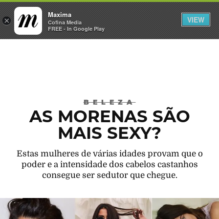
Maxima
VIEW
×
INICIAR SESSÃO
Cofina Media
FREE - In Google Play
Máxima
BELEZA
AS MORENAS SÃO
MAIS SEXY?
Estas mulheres de várias idades provam que o
poder e a intensidade dos cabelos castanhos
consegue ser sedutor que chegue.