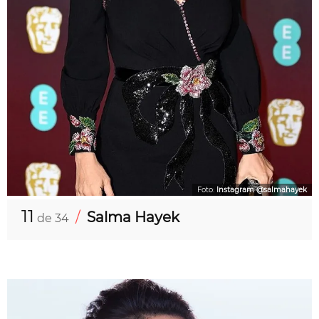
Foto:
Instagram @salmahayek
11
/
Salma Hayek
de 34