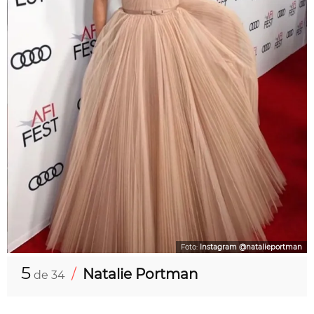
Foto:
Instagram @natalieportman
5
/
Natalie Portman
de 34