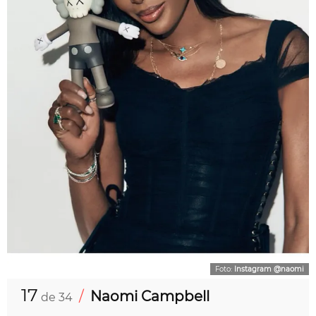
Foto:
Instagram @naomi
17
/
Naomi Campbell
de 34