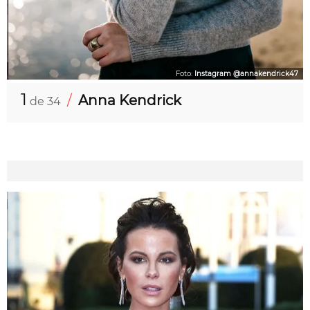
Foto:
Instagram @annakendrick47
1
/
Anna Kendrick
de 34