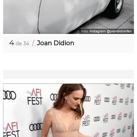
Foto:
Instagram @joandidionfan
4
/
Joan Didion
de 34