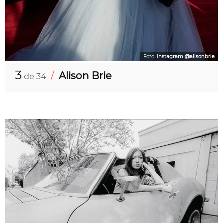
Foto:
Instagram @alisonbrie
3
/
Alison Brie
de 34