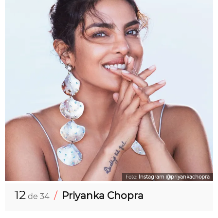
Foto:
Instagram @priyankachopra
12
/
Priyanka Chopra
de 34