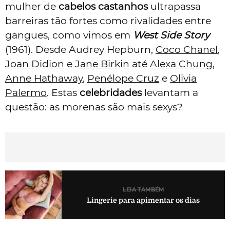
mulher de
cabelos castanhos
ultrapassa
barreiras tão fortes como rivalidades entre
gangues, como vimos em
West Side Story
(1961).
Desde Audrey Hepburn,
Coco Chanel
,
Joan Didion
e
Jane Birkin
até
Alexa Chung
,
Anne Hathaway
,
Penélope Cruz
e
Olivia
Palermo
. Estas
celebridades
levantam a
questão: as morenas são mais sexys?
LEIA TAMBÉM
Lingerie para apimentar os dias