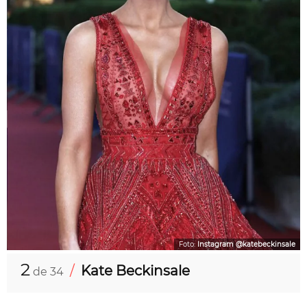
Foto:
Instagram @katebeckinsale
2
/
Kate Beckinsale
de 34