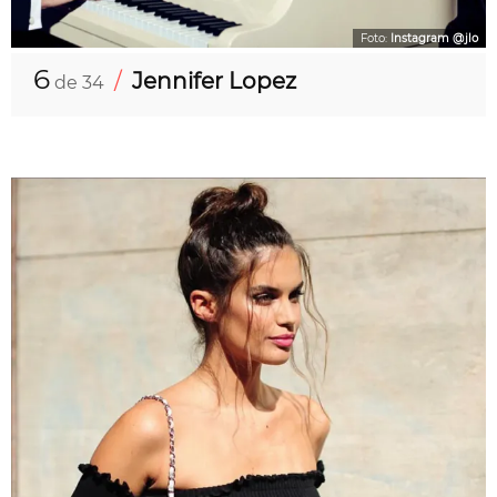
Foto:
Instagram @jlo
6
/
Jennifer Lopez
de 34