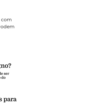
o com
 Podem
gno?
de ser
o do
s para