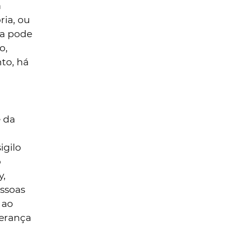
a
ria, ou
ta pode
o,
to, há
e da
igilo
o
y,
ssoas
 ao
derança