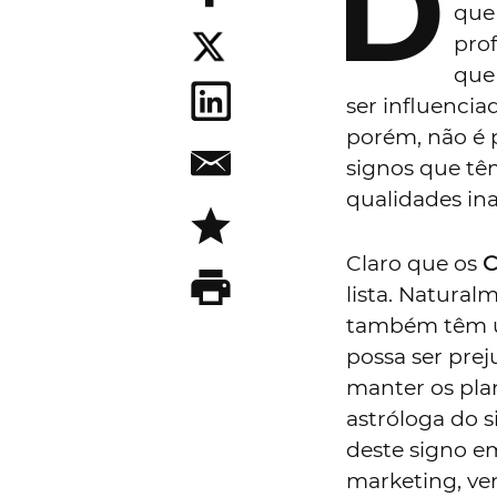
D
que
prof
que
ser influencia
porém, não é p
signos que tê
qualidades ina
Claro que os
C
lista. Natural
também têm um
possa ser prej
manter os plan
astróloga do s
deste signo em
marketing, ven