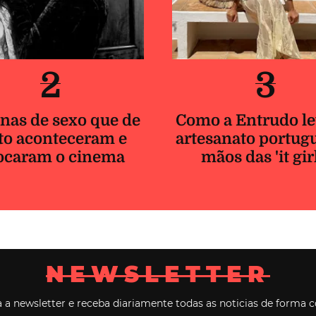
2
3
nas de sexo que de
Como a Entrudo le
to aconteceram e
artesanato portug
ocaram o cinema
mãos das 'it gir
NEWSLETTER
 a newsletter e receba diariamente todas as noticias de forma c