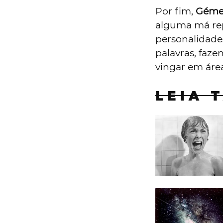
Por fim,
Géme
alguma má rep
personalidade
palavras, faz
vingar em áre
LEIA 