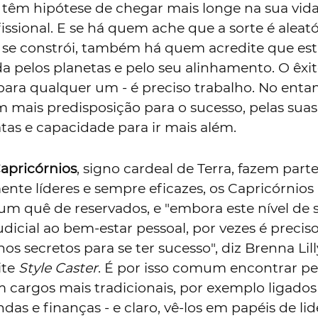
 têm hipótese de chegar mais longe na sua vid
issional. E se há quem ache que a sorte é aleató
 se constrói, também há quem acredite que es
da pelos planetas e pelo seu alinhamento. O êxit
ara qualquer um - é preciso trabalho. No entan
m mais predisposição para o sucesso, pelas suas
tas e capacidade para ir mais além.
apricórnios
, signo cardeal de Terra, fazem part
mente líderes e sempre eficazes, os Capricórnios
 quê de reservados, e "embora este nível de s
udicial ao bem-estar pessoal, por vezes é precis
os secretos para se ter sucesso", diz Brenna Lill
ite
Style Caster
. É por isso comum encontrar pe
 cargos mais tradicionais, por exemplo ligados
das e finanças - e claro, vê-los em papéis de li