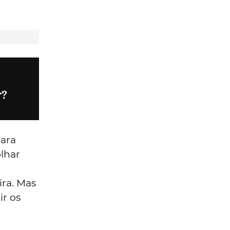
r?
para
lhar
ira. Mas
ir os