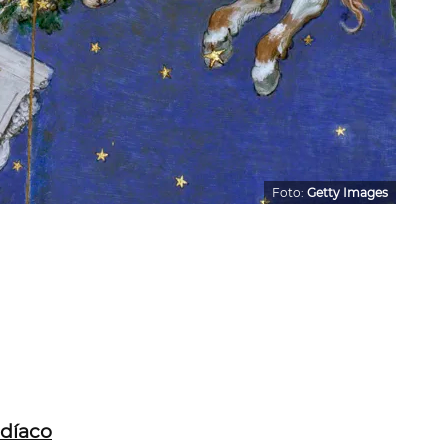
Foto:
Getty Images
díaco