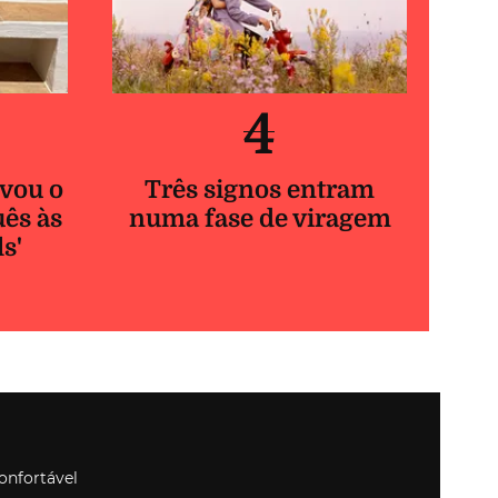
4
vou o
Três signos entram
uês às
numa fase de viragem
ls'
onfortável