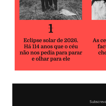
1
Eclipse solar de 2026.
As ce
Há 114 anos que o céu
fac
não nos pedia para parar
ch
e olhar para ele
Subscreva