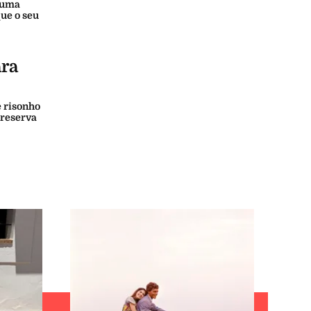
 uma
ue o seu
ara
e risonho
 reserva