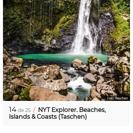
Foto:
Taschen
14
/
NYT Explorer. Beaches,
de 25
Islands & Coasts (Taschen)