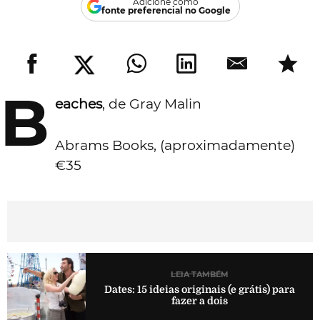
Adicione como
fonte preferencial no Google
B
eaches
, de Gray Malin
Abrams Books, (aproximadamente)
€35
LEIA TAMBÉM
Dates: 15 ideias originais (e grátis) para
fazer a dois