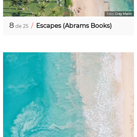
Foto:
Gray Malin
8
/
Escapes (Abrams Books)
de 25