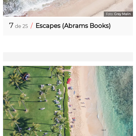
Foto:
Gray Malin
7
/
Escapes (Abrams Books)
de 25