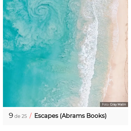
Foto:
Gray Malin
9
/
Escapes (Abrams Books)
de 25