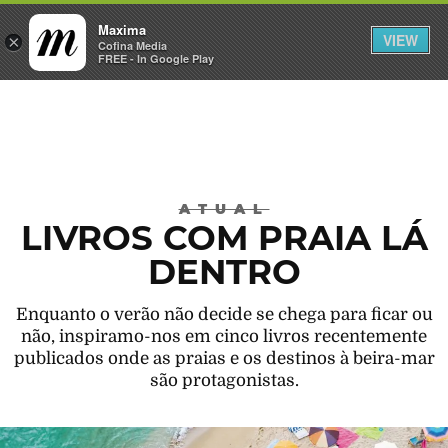
Maxima
VIEW
×
INICIAR SESSÃO
Cofina Media
FREE - In Google Play
Máxima
ATUAL
LIVROS COM PRAIA LÁ
DENTRO
Enquanto o verão não decide se chega para ficar ou
não, inspiramo-nos em cinco livros recentemente
publicados onde as praias e os destinos à beira-mar
são protagonistas.