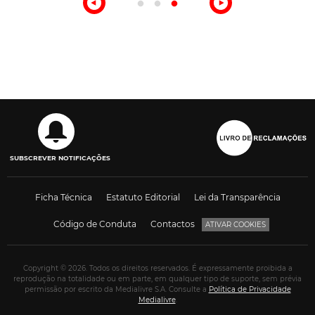
SUBSCREVER NOTIFICAÇÕES
Ficha Técnica
Estatuto Editorial
Lei da Transparência
Código de Conduta
Contactos
ATIVAR COOKIES
Copyright © 2026. Todos os direitos reservados. É expressamente proibida a
reprodução na totalidade ou em parte, em qualquer tipo de suporte, sem prévia
permissão por escrito da Medialivre S.A. Consulte a
Política de Privacidade
Medialivre
.