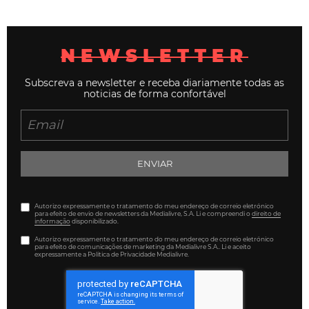
NEWSLETTER
Subscreva a newsletter e receba diariamente todas as
noticias de forma confortável
ENVIAR
Autorizo expressamente o tratamento do meu endereço de correio eletrónico
para efeito de envio de newsletters da Medialivre, S.A. Li e compreendi o
direito de
informação
disponibilizado.
Autorizo expressamente o tratamento do meu endereço de correio eletrónico
para efeito de comunicações de marketing da Medialivre S.A.. Li e aceito
expressamente a Política de Privacidade Medialivre.