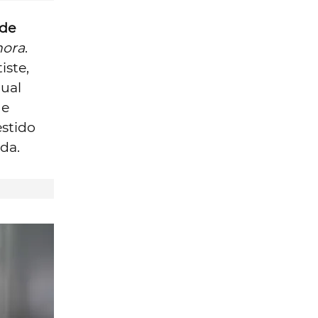
 de
nora
.
iste,
ual
de
estido
da.