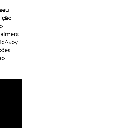
 seu
dição
.
o
aimers,
McAvoy.
ções
ao