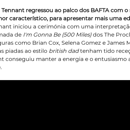
d Tennant regressou ao palco dos BAFTA com o
or característico, para apresentar mais uma e
nant iniciou a cerimónia com uma interpretaçã
mada de
I'm Gonna Be (500 Miles)
dos The Procl
guras como Brian Cox, Selena Gomez e James 
s piadas ao estilo
british dad
tenham tido rece
nt conseguiu manter a energia e o entusiasmo 
.