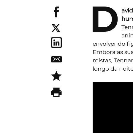
D
avi
hum
Ten
ani
envolvendo fi
Embora as sua
mistas, Tenna
longo da noite