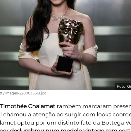
Foto:
G
ettyImages-2200035618.jpg
e Timothée Chalamet
também marcaram presen
l chamou a atenção ao surgir com looks coor
lamet optou por um distinto fato da Bottega V
ner deslumbrou num modelo vintage sem cost