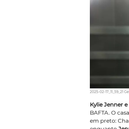
2025-02-17_11_59_21 G
Kylie Jenner 
BAFTA. O casa
em preto: Cha
enquanto
Jen