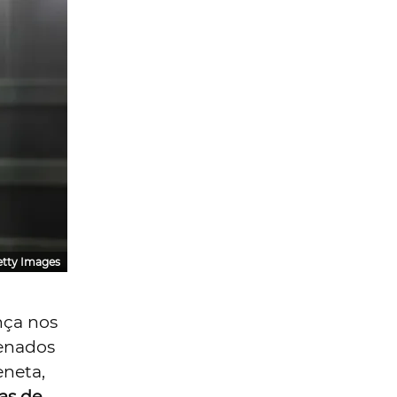
etty Images
ça nos
denados
eneta,
as de