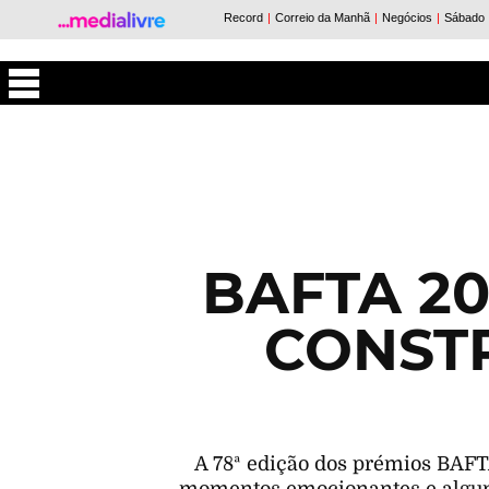
Máxima
BAFTA 2
CONST
A 78ª edição dos prémios BAFTA