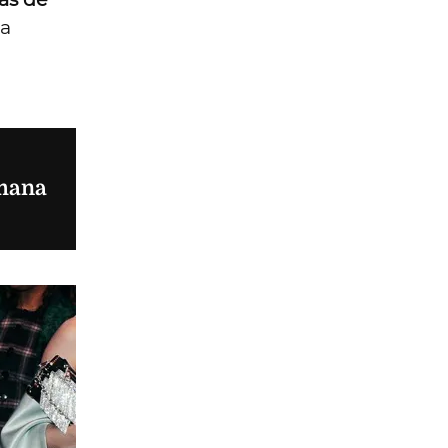
ra
emana