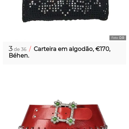
Foto:
D.R
3
/
Carteira em algodão, €170,
de 36
Béhen.