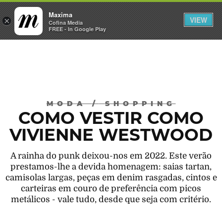
Maxima
VIEW
×
INICIAR SESSÃO
Cofina Media
FREE - In Google Play
Máxima
MODA
/
SHOPPING
COMO VESTIR COMO
VIVIENNE WESTWOOD
A rainha do punk deixou-nos em 2022. Este verão
prestamos-lhe a devida homenagem: saias tartan,
camisolas largas, peças em denim rasgadas, cintos e
carteiras em couro de preferência com picos
metálicos - vale tudo, desde que seja com critério.