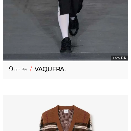
Foto:
D.R
9
/
VAQUERA.
de 36