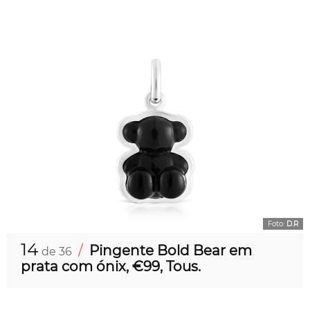
Foto:
D.R
14
/
Pingente Bold Bear em
de 36
prata com ónix, €99, Tous.