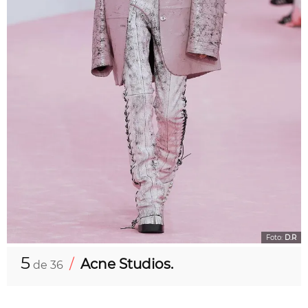
Foto:
D.R
5
/
Acne Studios.
de 36