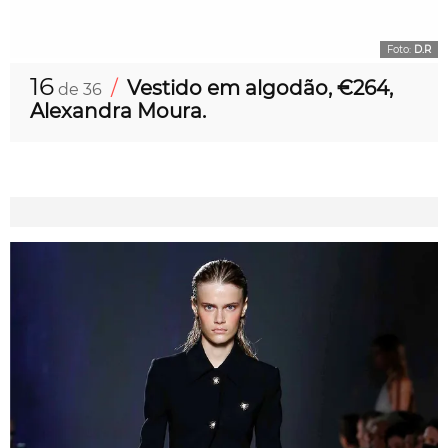
Foto:
D.R
16
/
Vestido em algodão, €264,
de 36
Alexandra Moura.