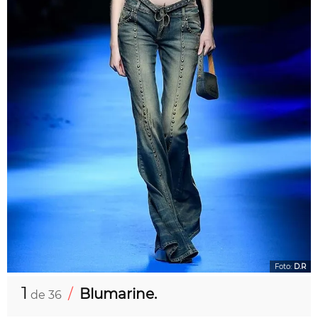
Foto:
D.R
1
/
Blumarine.
de 36