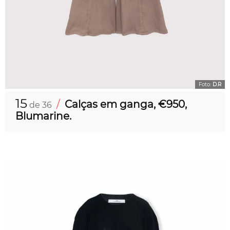
Foto:
D.R
15
/
Calças em ganga, €950,
de 36
Blumarine.