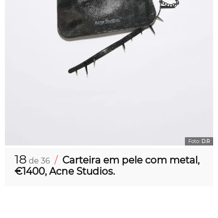
Foto:
D.R
18
/
Carteira em pele com metal,
de 36
€1400, Acne Studios.