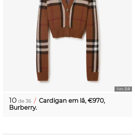
Foto:
D.R
10
/
Cardigan em lã, €970,
de 36
Burberry.