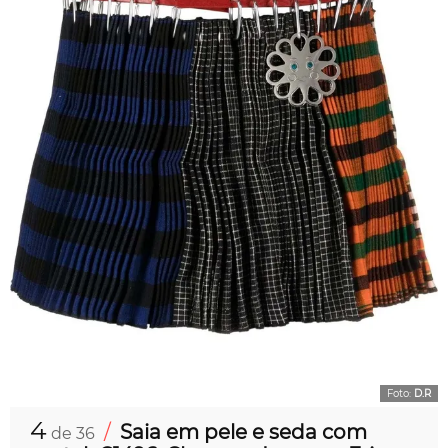
Foto:
D.R
4
/
Saia em pele e seda com
de 36