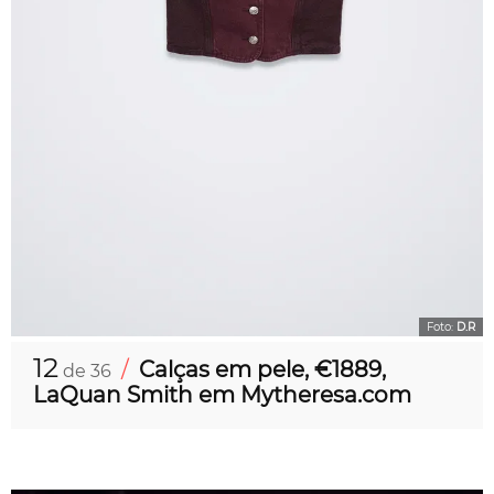
Foto:
D.R
12
/
Calças em pele, €1889,
de 36
LaQuan Smith em Mytheresa.com