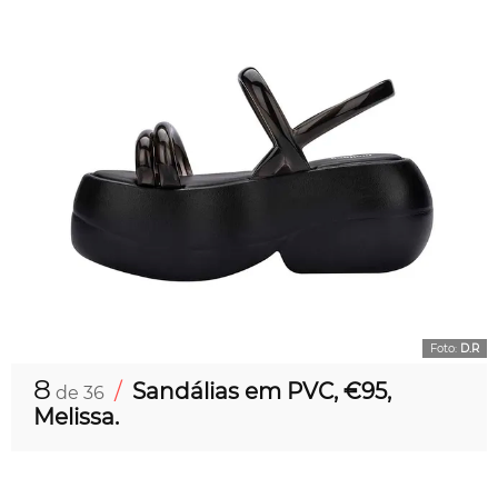
Foto:
D.R
8
/
Sandálias em PVC, €95,
de 36
Melissa.