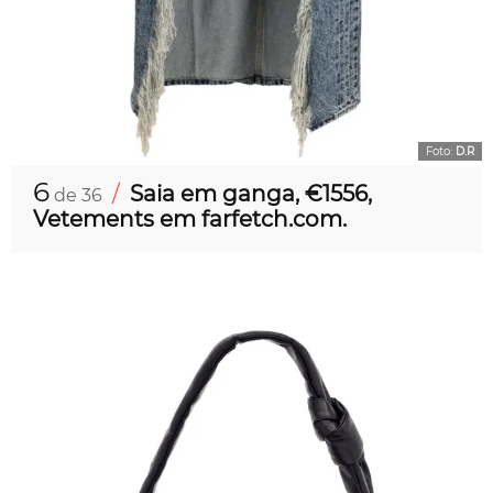
Foto:
D.R
6
/
Saia em ganga, €1556,
de 36
Vetements em farfetch.com.