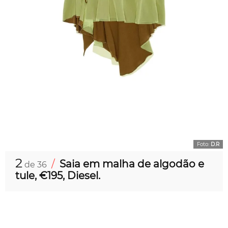
Foto:
D.R
2
/
Saia em malha de algodão e
de 36
tule, €195, Diesel.