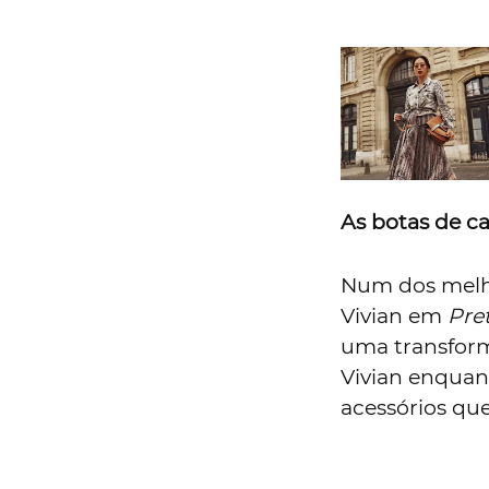
As botas de ca
Num dos melho
Vivian em
Pre
uma transform
Vivian enqua
acessórios qu