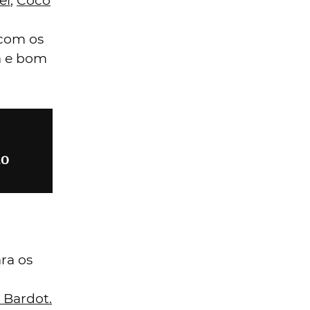
el
,
Coco
 com os
a e bom
ão
ra os
e Bardot.