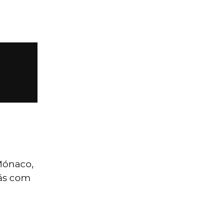
Mónaco,
rás com