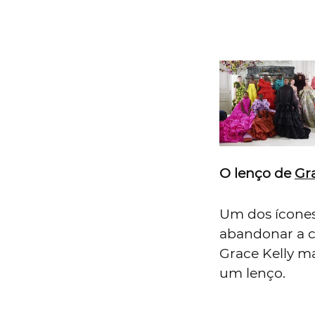
O lenço de
Gra
Um dos ícones
abandonar a c
Grace Kelly m
um lenço.