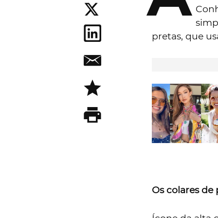
Conh
simp
pretas, que u
Os colares de