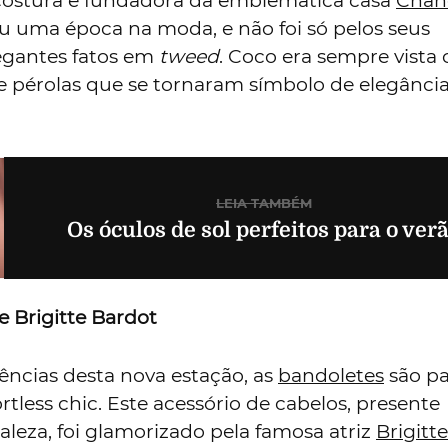
 costura e fundadora da emblemática casa
Chan
 uma época na moda, e não foi só pelos seus
legantes fatos em
tweed
. Coco era sempre vista
de pérolas que se tornaram símbolo de elegânci
LEIA TAMBÉM
Os óculos de sol perfeitos para o ver
e Brigitte Bardot
ncias desta nova estação, as
bandoletes
são pa
ortless chic. Este acessório de cabelos, presente
leza, foi glamorizado pela famosa atriz
Brigitt