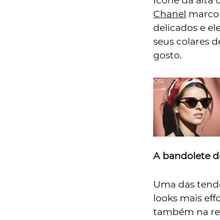
Ícone da alta
Chanel
marcou
delicados e e
seus colares 
gosto.
A bandolete d
Uma das tendê
looks mais eff
também na rea