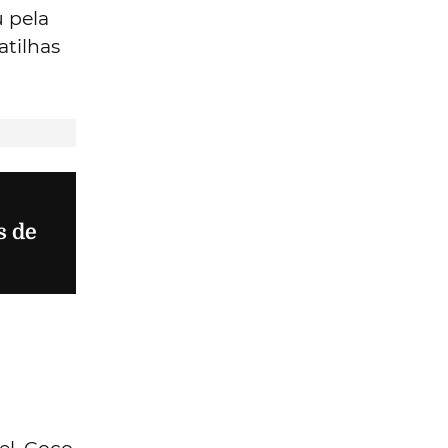
u pela
atilhas
s de