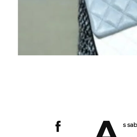
A
s sa