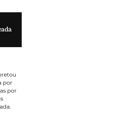
cada
pretou
a por
as por
os
ada.