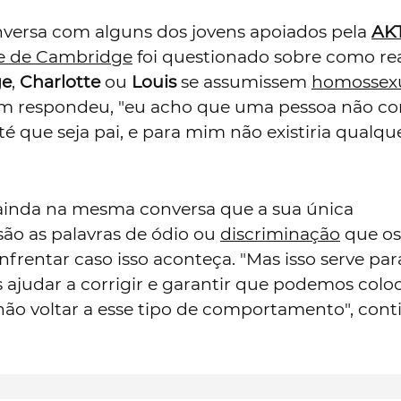
versa com alguns dos jovens apoiados pela
AK
 de Cambridge
foi questionado sobre como rea
ge
,
Charlotte
ou
Louis
se assumissem
homossex
am respondeu, "eu acho que uma pessoa não c
té que seja pai, e para mim não existiria qualqu
ainda na mesma conversa que a sua única
ão as palavras de ódio ou
discriminação
que os 
rentar caso isso aconteça. "Mas isso serve par
ajudar a corrigir e garantir que podemos coloc
não voltar a esse tipo de comportamento", cont