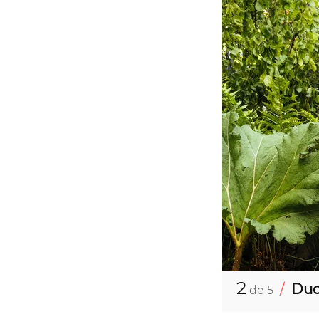
2
/
Duq
de 5