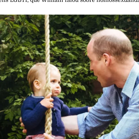
ens LGBTI, que William falou sobre homossexualid