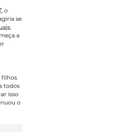
T
, o
giria se
uais
.
omeça a
er
filhos
a todos
ar isso
inuou o