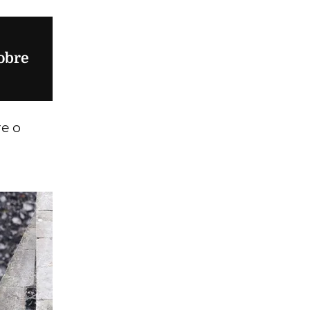
obre
re o