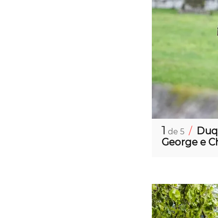
1
/
Duq
de 5
George e C