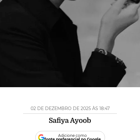
02 DE DEZEMBRO DE 2025 ÀS 18:47
Safiya Ayoob
Adicione como
fonte preferencial no Google