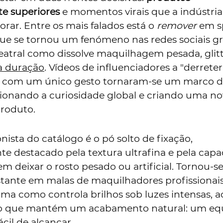
e superiores
e momentos virais que a indústri
rar. Entre os mais falados está o
remover
em sp
e se tornou um fenómeno nas redes sociais gr
eatral como dissolve maquilhagem pesada, glitt
a duração
. Vídeos de influenciadores a "derreter
com um único gesto tornaram-se um marco d
ionando a curiosidade global e criando uma no
produto.
ista do catálogo é o pó solto de fixação,
e destacado pela textura ultrafina e pela cap
em deixar o rosto pesado ou artificial. Tornou-s
tante em malas de maquilhadores profissionai
ma como controla brilhos sob luzes intensas, a
que mantém um acabamento natural: um equi
cil de alcançar.