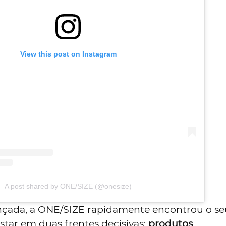
View this post on Instagram
A post shared by ONE/SIZE (@onesize)
nçada, a ONE/SIZE rapidamente encontrou o se
star em duas frentes decisivas:
produtos