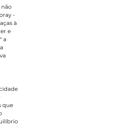
a não
ray -
aças à
er e
" a
a
va
acidade
e
s que
o
líbrio