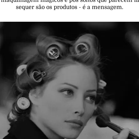
maquilhagem mágicos e pós soltos que parecem fil
sequer são os produtos - é a mensagem.