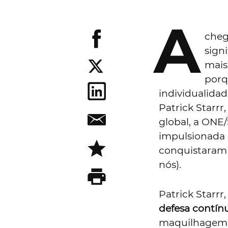
A
cheg
sign
mais
porq
individualidad
Patrick Starrr
global, a ONE
impulsionada 
conquistaram 
nós).
Patrick Starr
defesa contín
maquilhagem 