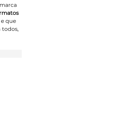
 marca
ormatos
 e que
a todos,