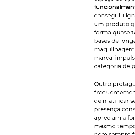
funcionalment
conseguiu igno
um produto qu
forma quase t
bases de long
maquilhagem 
marca, impuls
categoria de 
Outro protagon
frequentement
de matificar s
presença cons
apreciam a for
mesmo tempo 
nem sempre fá