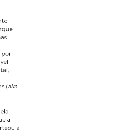
nto
orque
mas
 por
ível
al,
s (
aka
ela
ue a
rteou a