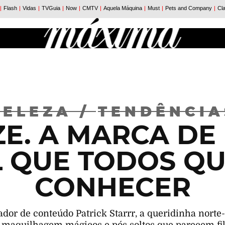
BELEZA
/
TENDÊNCIA
ZE. A MARCA DE
L QUE TODOS Q
CONHECER
ador de conteúdo Patrick Starrr, a queridinha nort