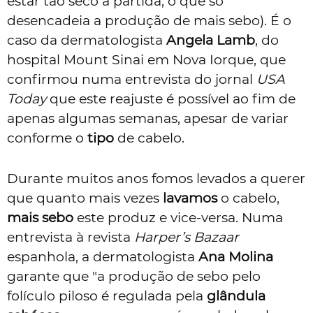
estar tão seco à partida, o que só
desencadeia a produção de mais sebo). É o
caso da dermatologista
Angela Lamb
, do
hospital Mount Sinai em Nova Iorque, que
confirmou numa entrevista do jornal
USA
Today
que este reajuste é possível ao fim de
apenas algumas semanas, apesar de variar
conforme o
tipo
de cabelo.
Durante muitos anos fomos levados a querer
que quanto mais vezes
lavamos
o cabelo,
mais sebo
este produz e vice-versa. Numa
entrevista à revista
Harper’s Bazaar
espanhola, a dermatologista
Ana Molina
garante que "a produção de sebo pelo
folículo piloso é regulada pela
glândula