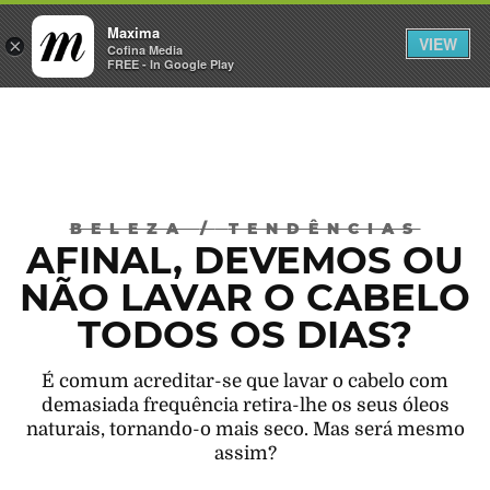
Maxima
VIEW
×
INICIAR SESSÃO
Cofina Media
FREE - In Google Play
Máxima
BELEZA
/
TENDÊNCIAS
AFINAL, DEVEMOS OU
NÃO LAVAR O CABELO
TODOS OS DIAS?
É comum acreditar-se que lavar o cabelo com
demasiada frequência retira-lhe os seus óleos
naturais, tornando-o mais seco. Mas será mesmo
assim?