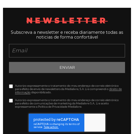
NEWSLETTER
Subscreva a newsletter e receba diariamente todas as
noticias de forma confortável
ENVIAR
Autorizo expressamente o tratamento do meu endereço de correio eletrónico
para efeito de envio de newsletters da Medialivre, S.A. Li e compreendi o
direito de
informação
disponibilizado.
Autorizo expressamente o tratamento do meu endereço de correio eletrónico
para efeito de comunicações de marketing da Medialivre S.A.. Li e aceito
expressamente a Política de Privacidade Medialivre.