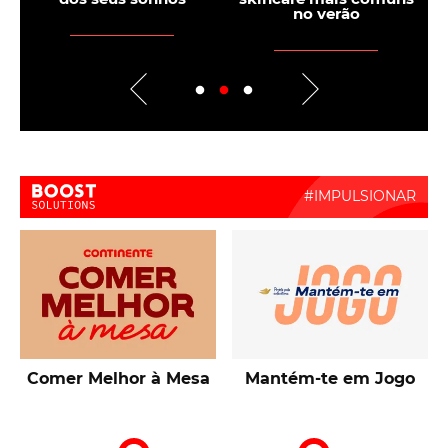
verão?
tumor
Boost Activate
Talentos de Lisboa
10ª Edição Prémio
Intermarché Produção
Nacional