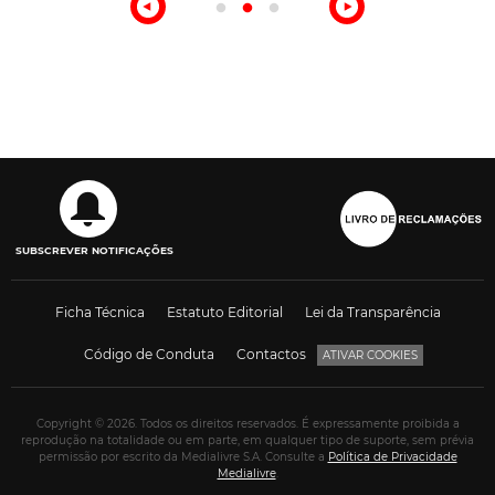
SUBSCREVER NOTIFICAÇÕES
Ficha Técnica
Estatuto Editorial
Lei da Transparência
Código de Conduta
Contactos
ATIVAR COOKIES
Copyright © 2026. Todos os direitos reservados. É expressamente proibida a
reprodução na totalidade ou em parte, em qualquer tipo de suporte, sem prévia
permissão por escrito da Medialivre S.A. Consulte a
Política de Privacidade
Medialivre
.