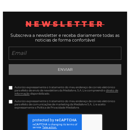
NEWSLETTER
Subscreva a newsletter e receba diariamente todas as
noticias de forma confortável
ENVIAR
Autorizo expressamente o tratamento do meu endereço de correio eletrónico
para efeito de envio de newsletters da Medialivre, S.A. Li e compreendi o
direito de
informação
disponibilizado.
Autorizo expressamente o tratamento do meu endereço de correio eletrónico
para efeito de comunicações de marketing da Medialivre S.A.. Li e aceito
expressamente a Política de Privacidade Medialivre.