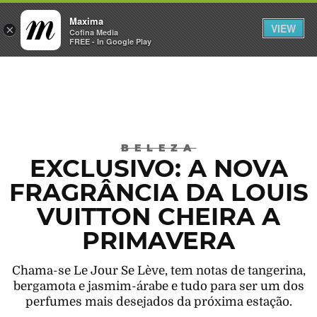
Maxima
VIEW
×
INICIAR SESSÃO
Cofina Media
FREE - In Google Play
Máxima
BELEZA
EXCLUSIVO: A NOVA
FRAGRÂNCIA DA LOUIS
VUITTON CHEIRA A
PRIMAVERA
Chama-se Le Jour Se Lève, tem notas de tangerina,
bergamota e jasmim-árabe e tudo para ser um dos
perfumes mais desejados da próxima estação.