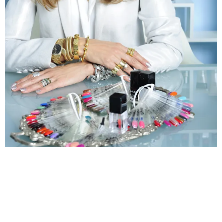
10
/
Magda Lourenço | Beauty
de 13
Talk: Como criar um negócio de beleza
de sucesso. Inventou o negócio dos
quiosques de unhas de gel, em 1999.
Hoje, a Nails4Us tem 40 espaços em