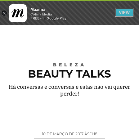
Maxima
VIEW
×
INICIAR SESSÃO
Cofina Media
FREE - In Google Play
Máxima
BELEZA
BEAUTY TALKS
Há conversas e conversas e estas não vai querer
perder!
10 DE MARÇO DE 2017 ÀS 11:18