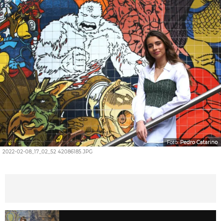
Foto:
Pedro Catarino
2022-02-08_17_02_52 42086185.JPG