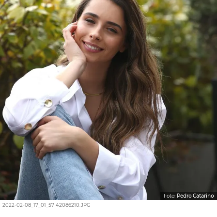
Foto:
Pedro Catarino
2022-02-08_17_01_57 42086210.JPG