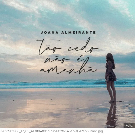
Foto:
2022-02-08_17_05_41 0fd4f087-79b1-0282-43ab-0312eb583a1d.jpg