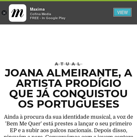
Maxima
VIEW
×
INICIAR SESSÃO
Cofina Media
FREE - In Google Play
Máxima
ATUAL
JOANA ALMEIRANTE, A
ARTISTA PRODÍGIO
QUE JÁ CONQUISTOU
OS PORTUGUESES
Ainda à procura da sua identidade musical, a voz de
'Bem Me Quer' está prestes a lançar o seu primeiro
EP e a subir aos palcos nacionais. Depois disso,