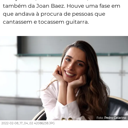
também da Joan Baez. Houve uma fase em
que andava à procura de pessoas que
cantassem e tocassem guitarra.
Foto:
Pedro Catarino
2022-02-08_17_04_02 42086238.JPG