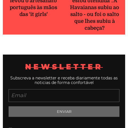
levou o artesanato
estou ofendida". A
português às mãos
Havaianas subiu ao
das 'it girls'
salto - ou foi o salto
que lhes subiu à
cabeça?
NEWSLETTER
Subscreva a newsletter e receba diariamente todas as
noticias de forma confortável
ENVIAR