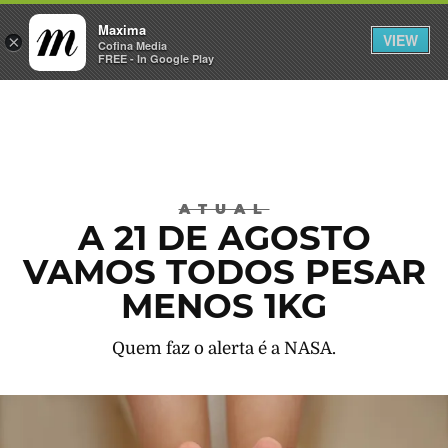
Maxima
VIEW
×
INICIAR SESSÃO
Cofina Media
FREE - In Google Play
Máxima
ATUAL
A 21 DE AGOSTO
VAMOS TODOS PESAR
MENOS 1KG
Quem faz o alerta é a NASA.