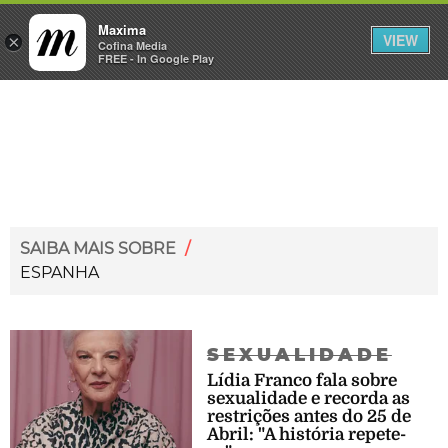
Maxima
VIEW
×
INICIAR SESSÃO
Cofina Media
FREE - In Google Play
Máxima
SAIBA MAIS SOBRE
/
ESPANHA
SEXUALIDADE
Lídia Franco fala sobre
sexualidade e recorda as
restrições antes do 25 de
Abril: "A história repete-