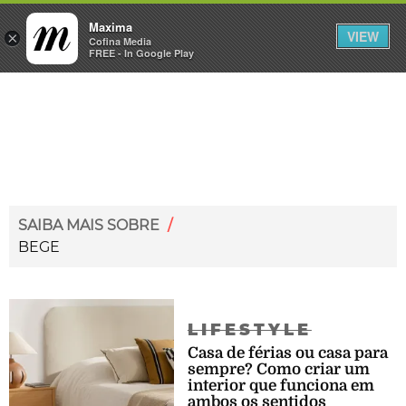
Maxima
VIEW
×
INICIAR SESSÃO
Cofina Media
FREE - In Google Play
Máxima
SAIBA MAIS SOBRE
/
BEGE
LIFESTYLE
Casa de férias ou casa para
sempre? Como criar um
interior que funciona em
ambos os sentidos