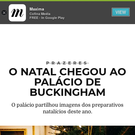
Maxima
VIEW
×
INICIAR SESSÃO
Cofina Media
FREE - In Google Play
Máxima
PRAZERES
O NATAL CHEGOU AO
PALÁCIO DE
BUCKINGHAM
O palácio partilhou imagens dos preparativos
natalícios deste ano.