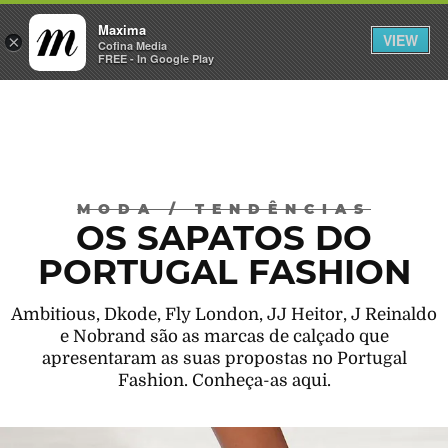
Maxima
VIEW
×
INICIAR SESSÃO
Cofina Media
FREE - In Google Play
Máxima
MODA
/
TENDÊNCIAS
OS SAPATOS DO
PORTUGAL FASHION
Ambitious, Dkode, Fly London, JJ Heitor, J Reinaldo
e Nobrand são as marcas de calçado que
apresentaram as suas propostas no Portugal
Fashion. Conheça-as aqui.