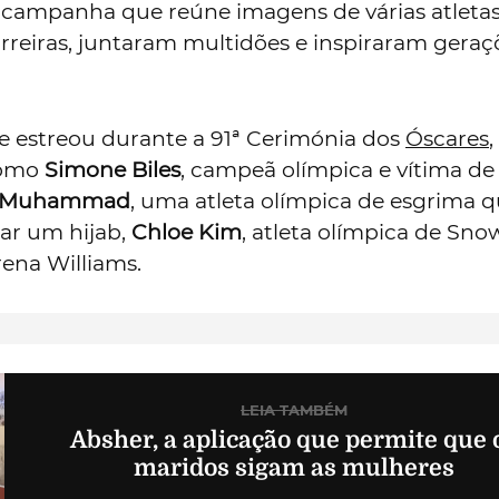
ampanha que reúne imagens de várias atleta
reiras, juntaram multidões e inspiraram geraç
e estreou durante a 91ª Cerimónia dos
Óscares
como
Simone Biles
, campeã olímpica e vítima de
aj Muhammad
, uma atleta olímpica de esgrima 
ar um hijab,
Chloe Kim
, atleta olímpica de Sn
rena Williams.
LEIA TAMBÉM
Absher, a aplicação que permite que 
maridos sigam as mulheres