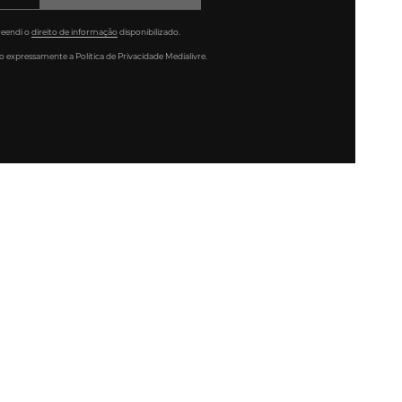
reendi o
direito de informação
disponibilizado.
 expressamente a Política de Privacidade Medialivre.