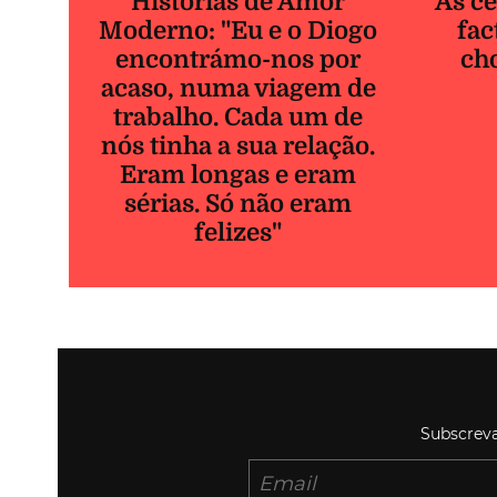
Histórias de Amor
As ce
Moderno: "Eu e o Diogo
fac
encontrámo-nos por
ch
acaso, numa viagem de
trabalho. Cada um de
nós tinha a sua relação.
Eram longas e eram
sérias. Só não eram
felizes"
Subscreva