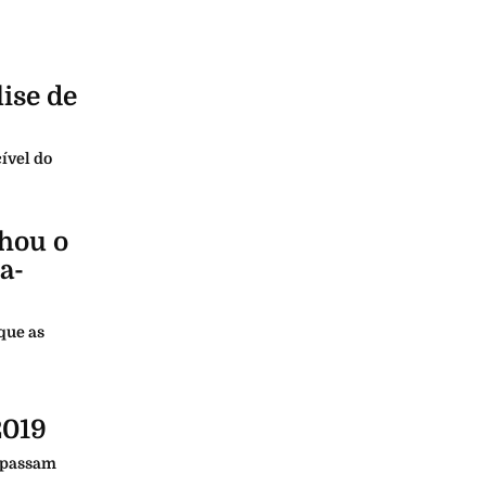
ise de
ível do
hou o
a-
que as
2019
o passam