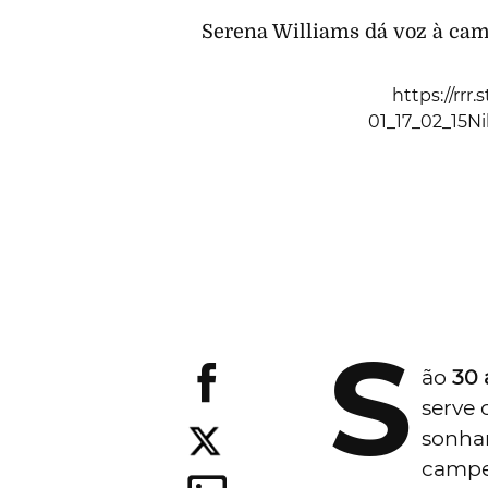
Serena Williams dá voz à cam
https://rr
01_17_02_15
S
ão
30 
serve 
sonha
campeã