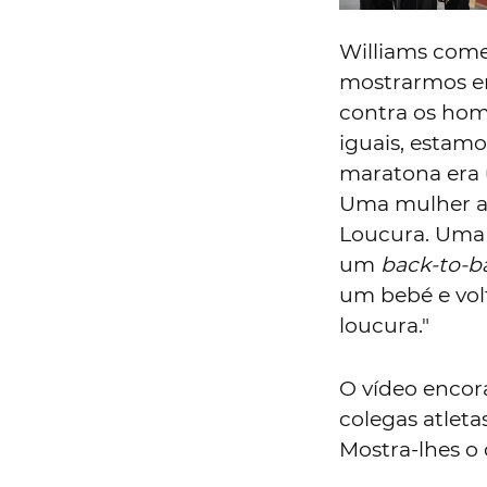
Williams começ
mostrarmos 
contra os ho
iguais, estam
maratona era 
Uma mulher a 
Loucura. Uma 
um
back-to-b
um bebé e vol
loucura."
O vídeo encor
colegas atlet
Mostra-lhes o 