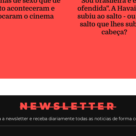
nas de sexo que de
"Sou brasileira e 
to aconteceram e
ofendida". A Hava
ocaram o cinema
subiu ao salto - ou
salto que lhes su
cabeça?
NEWSLETTER
 a newsletter e receba diariamente todas as noticias de forma c