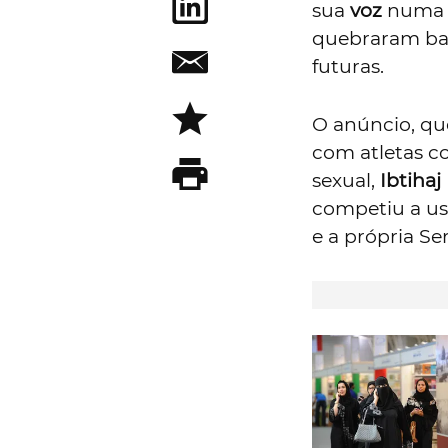
sua
voz
numa c
quebraram bar
futuras.
O anúncio, qu
com atletas 
sexual,
Ibtih
competiu a us
e a própria Se