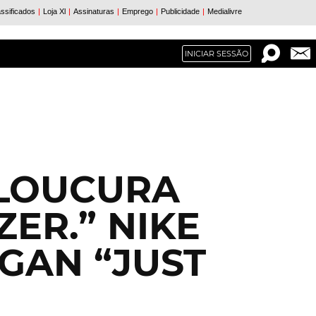
INICIAR SESSÃO
S
 LOUCURA
ER.” NIKE
GAN “JUST