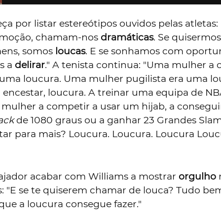
a por listar estereótipos ouvidos pelas atletas:
emoção, chamam-nos
dramáticas
. Se quisermos
mens, somos
loucas
. E se sonhamos com oportu
os a
delirar
." A tenista continua: "Uma mulher a c
uma loucura. Uma mulher pugilista era uma lo
encestar, loucura. A treinar uma equipa de N
mulher a competir a usar um hijab, a conseguir
ack
de 1080 graus ou a ganhar 23 Grandes Slam,
tar para mais? Loucura. Loucura. Loucura Louc
ajador acabar com Williams a mostrar
orgulho
as: "E se te quiserem chamar de louca? Tudo be
que a loucura consegue fazer."