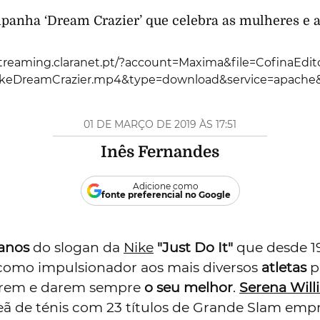
panha ‘Dream Crazier’ que celebra as mulheres e as
r.streaming.claranet.pt/?account=Maxima&file=CofinaEdit
NikeDreamCrazier.mp4&type=download&service=apach
01 DE MARÇO DE 2019 ÀS 17:51
Inês Fernandes
Adicione como
fonte preferencial no Google
anos
do slogan da
Nike
"Just Do It"
que desde 1
como impulsionador aos mais diversos
atletas
p
rem e darem sempre
o seu melhor
.
Serena Will
 de ténis com 23 títulos de Grande Slam empr