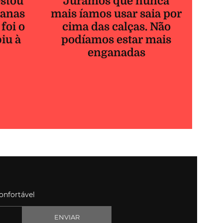
estou
Jurámos que nunca
ianas
mais íamos usar saia por
 foi o
cima das calças. Não
biu à
podíamos estar mais
enganadas
onfortável
ENVIAR