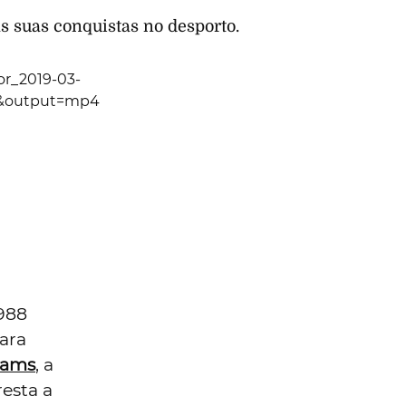
 suas conquistas no desporto.
or_2019-03-
e&output=mp4
988
ara
iams
, a
esta a