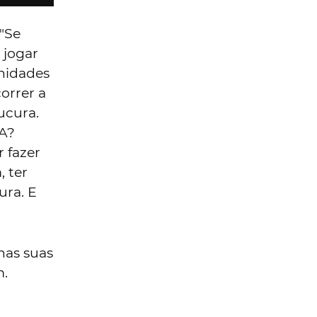
 "Se
 jogar
nidades
orrer a
ucura.
BA?
 fazer
 ter
ura. E
nas suas
m.