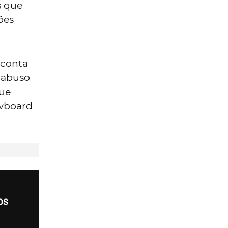
s que
ões
, conta
 abuso
que
owboard
os