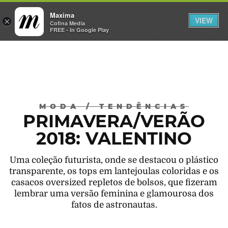
Maxima
VIEW
×
INICIAR SESSÃO
Cofina Media
FREE - In Google Play
Máxima
MODA
/
TENDÊNCIAS
PRIMAVERA/VERÃO
2018: VALENTINO
Uma coleção futurista, onde se destacou o plástico
transparente, os tops em lantejoulas coloridas e os
casacos oversized repletos de bolsos, que fizeram
lembrar uma versão feminina e glamourosa dos
fatos de astronautas.