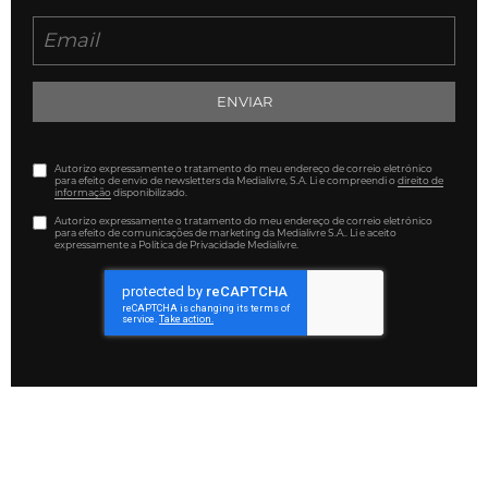
ENVIAR
Autorizo expressamente o tratamento do meu endereço de correio eletrónico
para efeito de envio de newsletters da Medialivre, S.A. Li e compreendi o
direito de
informação
disponibilizado.
Autorizo expressamente o tratamento do meu endereço de correio eletrónico
para efeito de comunicações de marketing da Medialivre S.A.. Li e aceito
expressamente a Política de Privacidade Medialivre.