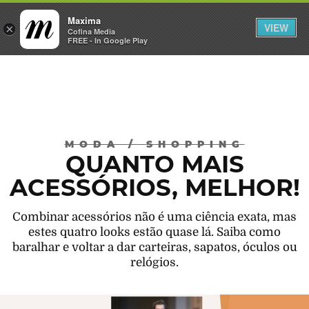
Maxima
VIEW
×
INICIAR SESSÃO
Cofina Media
FREE - In Google Play
Máxima
MODA
/
SHOPPING
QUANTO MAIS
ACESSÓRIOS, MELHOR!
Combinar acessórios não é uma ciência exata, mas
estes quatro looks estão quase lá. Saiba como
baralhar e voltar a dar carteiras, sapatos, óculos ou
relógios.