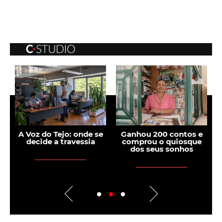
A Voz do Tejo: onde se
Ganhou 200 contos e
Es
decide a travessia
comprou o quiosque
dos seus sonhos
sk