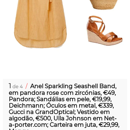
1
/
Anel Sparkling Seashell Band,
de 4
em pandora rose com zircónias, €49,
Pandora; Sandálias em pele, €19,99,
Deichmann; Óculos em metal, €339,
Gucci na GrandOptical; Vestido em
algodão, €500, Ulla Johnson em Net-
a-porter.com; Carteira em juta, €29,99,