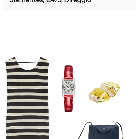
diamantes, €475, Direggio