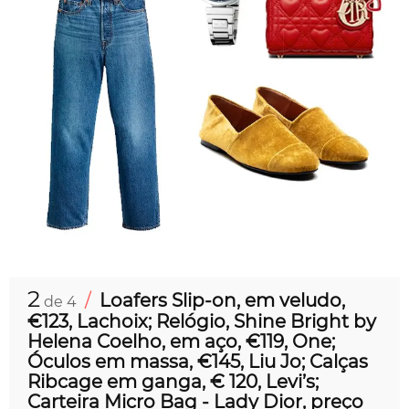
2
/
Loafers Slip-on, em veludo,
de 4
€123, Lachoix; Relógio, Shine Bright by
Helena Coelho, em aço, €119, One;
Óculos em massa, €145, Liu Jo; Calças
Ribcage em ganga, € 120, Levi’s;
Carteira Micro Bag - Lady Dior, preço