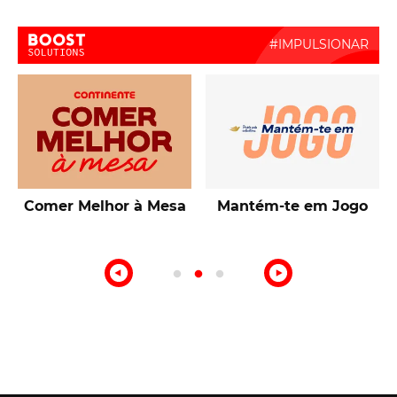
Boost Activate
Melhor à Mesa
Mantém-te em Jogo
Talentos