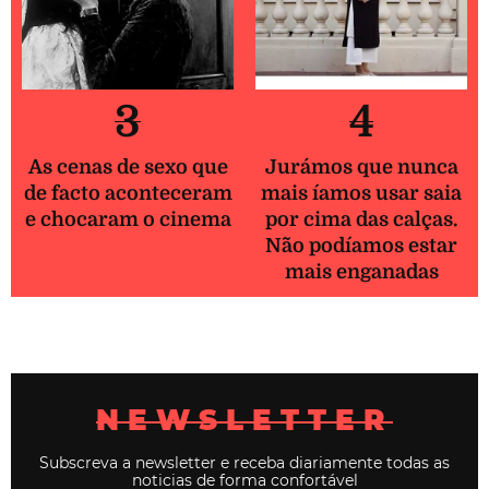
3
4
As cenas de sexo que
Jurámos que nunca
de facto aconteceram
mais íamos usar saia
e chocaram o cinema
por cima das calças.
Não podíamos estar
mais enganadas
NEWSLETTER
Subscreva a newsletter e receba diariamente todas as
noticias de forma confortável