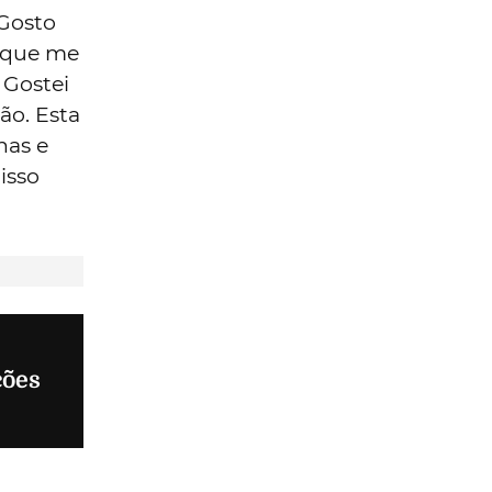
 Gosto
o que me
 Gostei
ão. Esta
has e
isso
ções