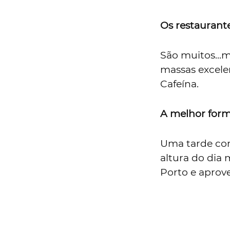
Os restaurant
São muitos...
massas excele
Cafeína.
A melhor form
Uma tarde com
altura do dia 
Porto e aprovei