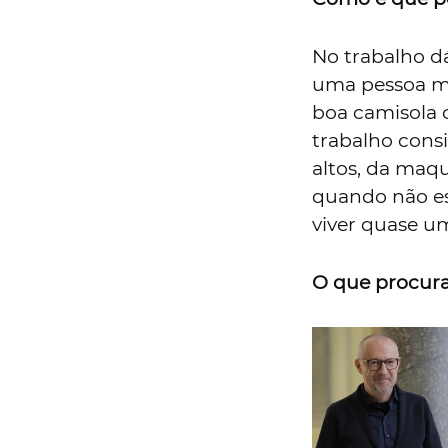
No trabalho dá
uma pessoa mu
boa camisola o
trabalho consi
altos, da maqu
quando não est
viver quase u
O que procur