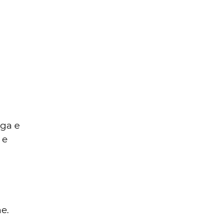
ga e
 e
e.