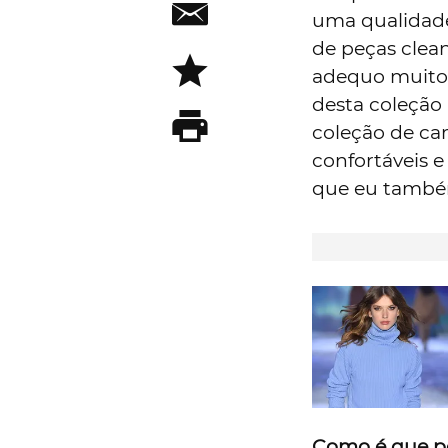
uma qualidade
de peças clea
adequo muito b
desta coleção 
coleção de cam
confortáveis e
que eu também
Como é que pen