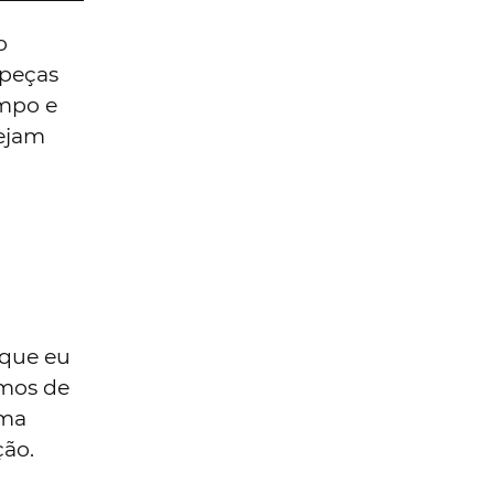
o
 peças
mpo e
sejam
 que eu
emos de
uma
ção.