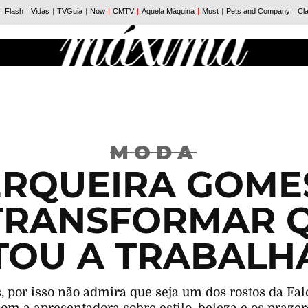
MODA
ERQUEIRA GOMES
 TRANSFORMAR 
TOU A TRABALH
, por isso não admira que seja um dos rostos da Fal