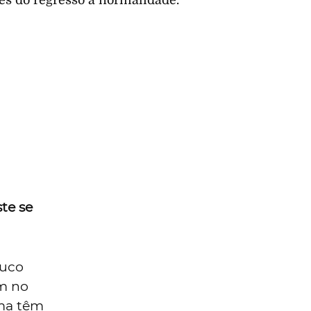
es do regresso à normalidade.
te se
ouco
am no
ma têm