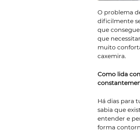
O problema de
dificilmente s
que conseguem
que necessita
muito confortá
caxemira.
Como lida com
constantemen
Há dias para 
sabia que exis
entender e pe
forma contorn