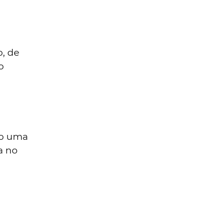
o, de
o
ho uma
a no