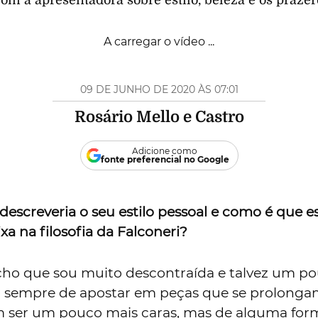
 a apresentadora sobre estilo, beleza e os prazer
A carregar o vídeo ...
09 DE JUNHO DE 2020 ÀS 07:01
Rosário Mello e Castro
Adicione como
fonte preferencial no Google
escreveria o seu estilo pessoal e como é que es
xa na filosofia da Falconeri?
cho que sou muito descontraída e talvez um p
to sempre de apostar em peças que se prolong
 ser um pouco mais caras, mas de alguma for