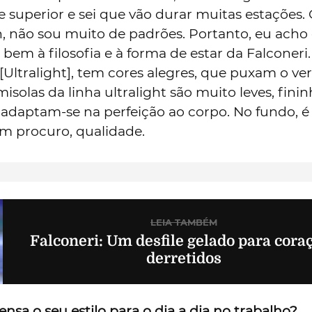
 superior e sei que vão durar muitas estações.
n, não sou muito de padrões. Portanto, eu ach
em à filosofia e à forma de estar da Falconeri.
[Ultralight], tem cores alegres, que puxam o ver
isolas da linha ultralight são muito leves, finin
 adaptam-se na perfeição ao corpo. No fundo, é 
 procuro, qualidade.
LEIA TAMBÉM
Falconeri: Um desfile gelado para cora
derretidos
sa o seu estilo para o dia a dia no trabalho?