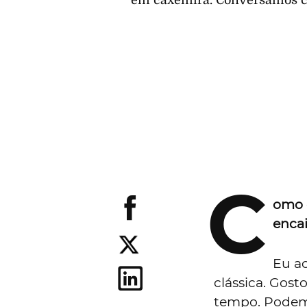
em caxemira. Conversámos com
C
omo d
encai
Eu a
clássica. Gos
tempo. Podem