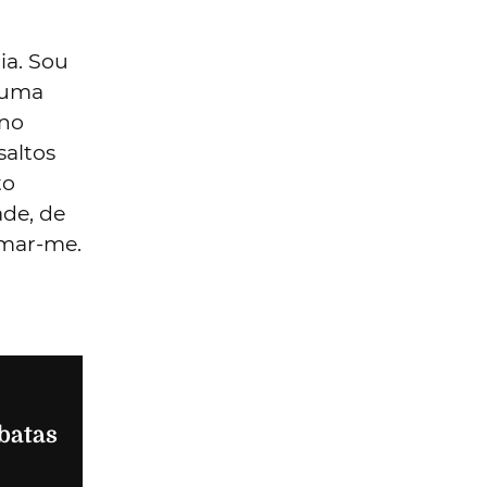
ia. Sou
 uma
 no
saltos
to
ade, de
rmar-me.
batas