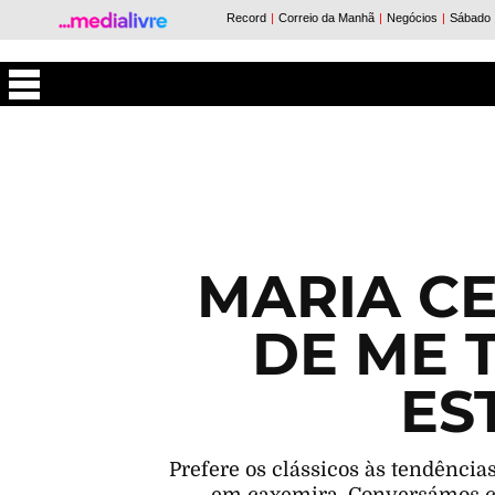
Máxima
MARIA C
DE ME
ES
Prefere os clássicos às tendências